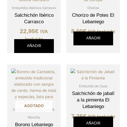
tiene
múltipl
Embutidos Ibéricos Carrasco
Chorizo
variant
Salchichón Ibérico
Chorizo de Potes El
Las
Carrasco
Lebaniego
opcion
22,95
€
8,00
€
IVA
IVA Incluido
se
pueden
Incluido
AÑADIR
elegir
AÑADIR
en
la
página
de
produc
Embutido de Caza
Salchichón de jabalí
a la pimienta El
AGOTADO
Lebaniego
7,25
€
IVA Incluido
Morcilla
AÑADIR
Borono Lebaniego