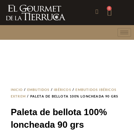
Ir
Carri
0
al
contenido
INICIO
/
EMBUTIDOS
/
IBÉRICOS
/
EMBUTIDOS IBÉRICOS
EXTREM
/ PALETA DE BELLOTA 100% LONCHEADA 90 GRS
Paleta de bellota 100%
loncheada 90 grs