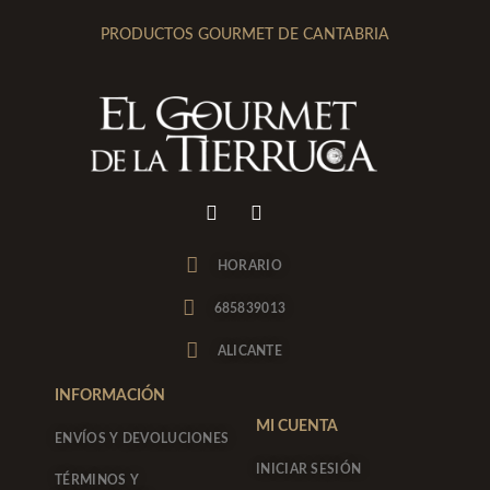
PRODUCTOS GOURMET DE CANTABRIA
I
F
n
a
s
c
t
e
HORARIO
a
b
g
o
685839013
r
o
a
k
ALICANTE
m
-
f
INFORMACIÓN
MI CUENTA
ENVÍOS Y DEVOLUCIONES
INICIAR SESIÓN
TÉRMINOS Y