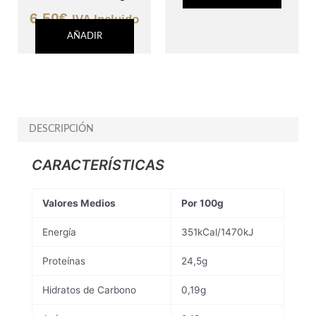
6,50
€
IVA Incluido
AÑADIR
DESCRIPCIÓN
CARACTERÍSTICAS
Valores Medios
Por 100g
Energía
351kCal/1470kJ
Proteínas
24,5g
Hidratos de Carbono
0,19g