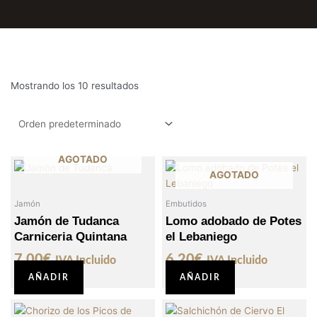
Mostrando los 10 resultados
AGOTADO
AGOTADO
Jamón
Embutidos
Jamón de Tudanca
Lomo adobado de Potes
Carniceria Quintana
el Lebaniego
7,00
€
6,20
€
IVA Incluido
IVA Incluido
AÑADIR
AÑADIR
Este