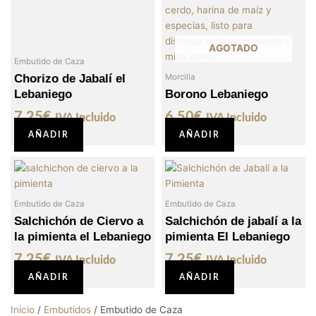
AGOTADO
Embutido de Caza
Chorizo de Jabalí el
Morcilla
Lebaniego
Borono Lebaniego
7,25
€
6,50
€
IVA Incluido
IVA Incluido
AÑADIR
AÑADIR
Embutido de Caza
Embutido de Caza
Salchichón de Ciervo a
Salchichón de jabalí a la
la pimienta el Lebaniego
pimienta El Lebaniego
7,25
€
7,25
€
IVA Incluido
IVA Incluido
AÑADIR
AÑADIR
Inicio
/
Embutidos
/ Embutido de Caza