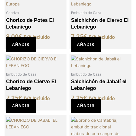
producto
tiene
Chorizo
Embutido de Caza
múltiples
Chorizo de Potes El
Salchichón de Ciervo El
variantes.
Lebaniego
Lebaniego
Las
opciones
8,00
€
7,25
€
IVA Incluido
IVA Incluido
se
AÑADIR
AÑADIR
pueden
elegir
en
la
Embutido de Caza
Embutido de Caza
página
Chorizo de Ciervo El
Salchichón de Jabalí el
de
Lebaniego
Lebaniego
producto
7,25
€
7,25
€
IVA Incluido
IVA Incluido
AÑADIR
AÑADIR