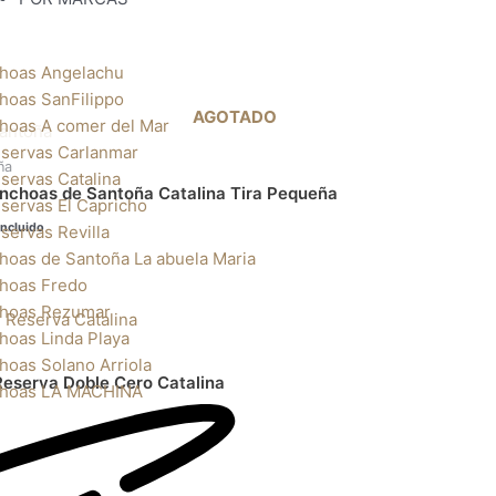
hoas Angelachu
hoas SanFilippo
AGOTADO
cio
hoas A comer del Mar
al
servas Carlanmar
ña
9€.
servas Catalina
nchoas de Santoña Catalina Tira Pequeña
servas El Capricho
Incluido
servas Revilla
hoas de Santoña La abuela Maria
hoas Fredo
hoas Rezumar
hoas Linda Playa
hoas Solano Arriola
eserva Doble Cero Catalina
hoas LA MACHINA