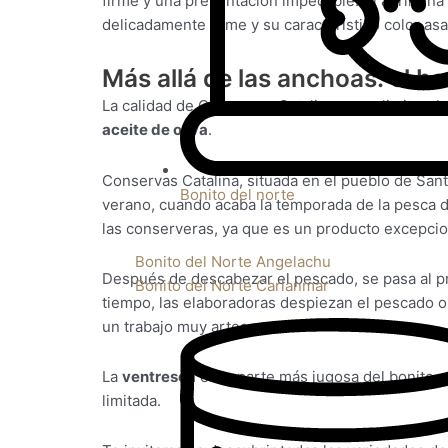
firme y una presentación impecable. Al abrir una
delicadamente firme y su característico color as
Más allá de las anchoas: el bo
La calidad de Conservas Catalina no se limita a 
aceite de oliva
.
Conservas Catalina, situada en el pueblo de San
Bonito del norte
verano, cuando acaba la temporada de la pesca d
las conserveras, ya que es un producto excepcio
Bonito del Norte Angelachu
Después de descabezar el pescado, se pasa al pr
Bonito del Norte Carlanmar
tiempo, las elaboradoras despiezan el pescado o
un trabajo muy artesano.
La
ventresca
es la parte más jugosa del bonito y
limitada.