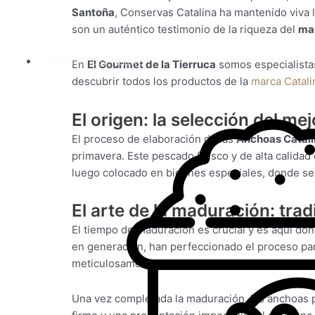
Santoña
, Conservas Catalina ha mantenido viva 
son un auténtico testimonio de la riqueza del
ma
BONITO DEL NORTE
En
El Gourmet de la Tierruca
somos especialist
descubrir todos los productos de la
marca Catali
El origen: la selección del m
El proceso de elaboración de las
Anchoas Catali
primavera. Este pescado fresco y de alta calidad
luego colocado en bidones especiales, donde se 
El arte de la maduración: tra
El tiempo de maduración es crucial y es aquí do
en generación, han perfeccionado el proceso par
meticulosamente la temperatura y la humedad par
Una vez completada la maduración, las anchoas p