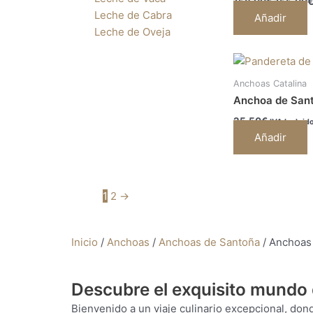
158,00
€
155,00
Leche de Cabra
Añadir
Leche de Oveja
Anchoas Catalina
Anchoa de Santo
25,50
€
IVA Incluid
Añadir
1
2
→
Inicio
/
Anchoas
/
Anchoas de Santoña
/ Anchoas 
Descubre el exquisito mundo 
Bienvenido a un viaje culinario excepcional, don