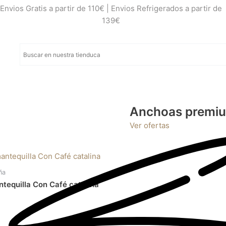
Envios Gratis a partir de 110€ | Envios Refrigerados a partir de
139€
Anchoas premi
a
Ver ofertas
ña
tequilla Con Café catalina