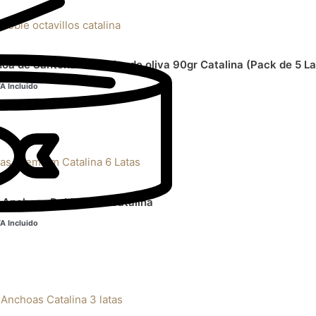
recio
tual
:
2,00€.
a de Santoña en aceite de oliva 90gr Catalina (Pack de 5 La
VA Incluido
recio
tual
:
3,00€.
s Anchoas Doble Cero Catalina
VA Incluido
cio
ual