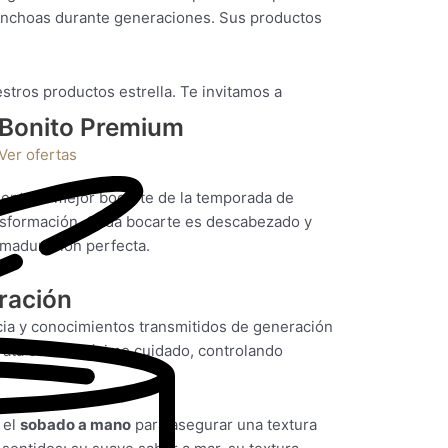
e anchoas durante generaciones. Sus productos
tros productos estrella. Te invitamos a
Bonito Premium
Ver ofertas
ente el mejor bocarte de la temporada de
ransformación. Cada bocarte es descabezado y
 maduración perfecta.
eración
cia y conocimientos transmitidos de generación
rata con el máximo cuidado, controlando
 el
sobado a mano
para asegurar una textura