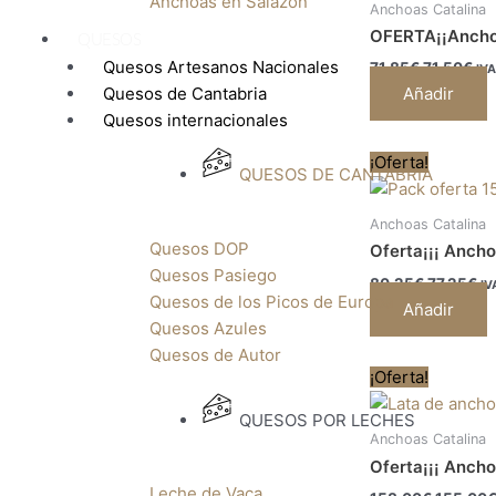
Anchoas en Salazón
Anchoas Catalina
71,85€.
71,
OFERTA¡¡Anchoa
QUESOS
Quesos Artesanos Nacionales
71,85
€
71,50
€
IVA
Añadir
Quesos de Cantabria
Quesos internacionales
El
El
¡Oferta!
QUESOS DE CANTABRIA
precio
pr
original
ac
era:
es
Anchoas Catalina
80,25€.
77
Quesos DOP
Oferta¡¡¡ Ancho
Quesos Pasiego
80,25
€
77,25
€
IV
Quesos de los Picos de Europa
Añadir
Quesos Azules
Quesos de Autor
El
¡Oferta!
precio
original
QUESOS POR LECHES
era:
Anchoas Catalina
158,00€
Oferta¡¡¡ Ancho
Leche de Vaca