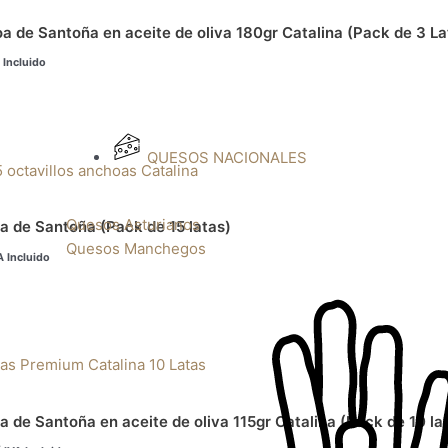
50€.
 de Santoña en aceite de oliva 180gr Catalina (Pack de 3 La
 Incluido
QUESOS NACIONALES
ecio
tual
:
,25€.
Quesos Asturianos
a de Santoña (Pack de 15 latas)
Quesos Manchegos
A Incluido
El
precio
actual
es:
.
155,00€.
a de Santoña en aceite de oliva 115gr Catalina (Pack de 10 la