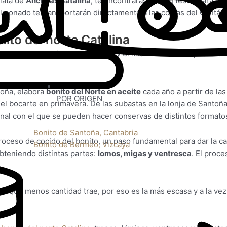
 lata de
Anchoas Catalina
, te encontrarás con un festín para lo
almonado te transportarán directamente a las costas del Cantábr
nito del norte Catalina
las anchoas. La misma dedicación y el mismo mimo se aplican en
toña, elabora
bonito del Norte en aceite
cada año a partir de la
POR ORIGEN
el bocarte en primavera. De las subastas en la lonja de Santoñ
nal con el que se pueden hacer conservas de distintos formato
Bonito de Santoña, Cantabria
oceso de cocido del bonito, un paso fundamental para dar la ca
Bonito de Bermeo, Vizcaya
bteniendo distintas partes:
lomos, migas y ventresca
. El proce
 la que menos cantidad trae, por eso es la más escasa y a la v