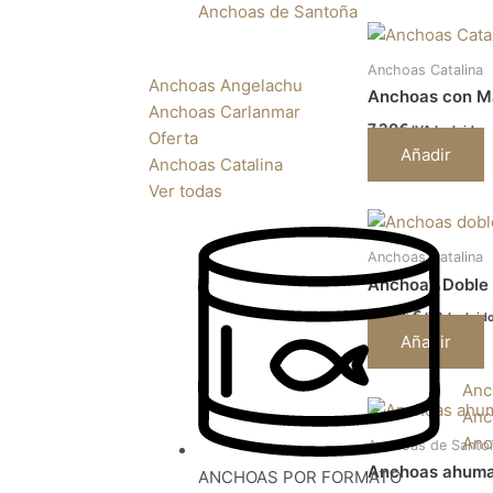
Anchoas de Santoña
Anchoas Catalina
Anchoas Angelachu
Anchoas con Ma
Anchoas Carlanmar
7,20
€
IVA Incluido
Oferta
Añadir
Anchoas Catalina
Ver todas
Anchoas Catalina
Anchoas Doble 
20,95
€
IVA Incluid
Añadir
Anc
Anc
Anc
Anchoas de Santo
Anchoas ahuma
ANCHOAS POR FORMATO