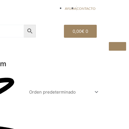
AYUDA
CONTACTO
Carrito
0,00
€
0
um