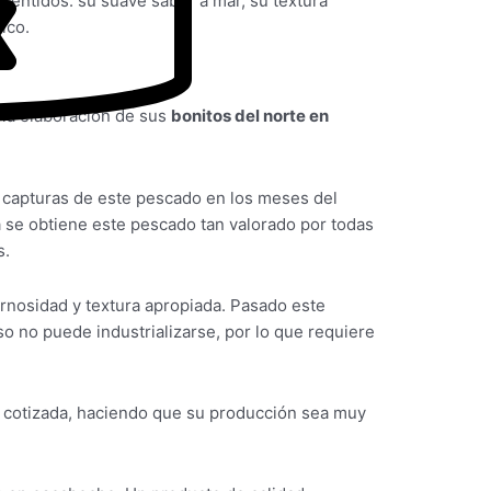
s sentidos: su suave sabor a mar, su textura
ico.
 la elaboración de sus
bonitos del norte en
s capturas de este pescado en los meses del
a se obtiene este pescado tan valorado por todas
s.
rnosidad y textura apropiada. Pasado este
so no puede industrializarse, por lo que requiere
ez cotizada, haciendo que su producción sea muy