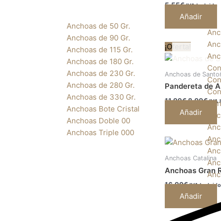
5,55
€
IVA Incluido
Añadir
Anchoas de 50 Gr.
Anc
Anchoas de 90 Gr.
Anc
El
El
¡Oferta!
Anchoas de 115 Gr.
precio
pre
Anc
Anchoas de 180 Gr.
original
actu
Con
era:
es:
Anchoas de 230 Gr.
Anchoas de Santo
11,99€.
8,9
Con
Anchoas de 280 Gr.
Pandereta de A
Con
Anchoas de 330 Gr.
11,99
€
8,99
€
IVA 
Con
Anchoas Bote Cristal
Añadir
Anc
Anchoas Doble 00
Anc
Anchoas Triple 000
Anc
Anc
Anchoas Catalina
Anc
Anchoas Gran R
Anc
16,90
€
IVA Incluido
Añadir