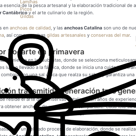
Laminas
la esencia de la pesca artesanal y la elaboración tradicional d
Picos
r Cantábrico
y el arte culinario de la región.
Gildas
as en
anchoas de calidad
, y las
anchoas Catalina
son uno de nues
na
, así como nuestras
gildas artesanales
y
conservas del mar
.
ejor bocarte en primavera
na
comienza en las subastas, donde se selecciona meticulosam
 es luego llevado a la fábrica, donde se inicia una cuidadosa t
combina con una sal única que realza su sabor y garantiza una
dición transmitida generación tras gen
nde reside el arte de Conservas Catalina. Con años de experien
a obtener anchoas de una calidad incomparable. Cada lote se t
a garantizar un resultado excepcional.
asan por un delicado proceso de elaboración, donde se realiza