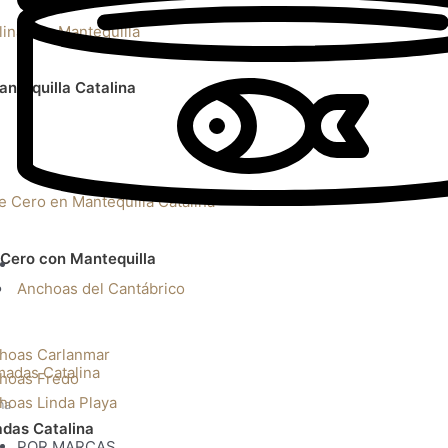
ntequilla Catalina
Cero con Mantequilla
Anchoas del Cantábrico
o
hoas Carlanmar
hoas Fredo
hoas Linda Playa
ña
das Catalina
POR MARCAS