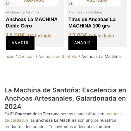
AGOTADO
AGOTADO
Anchoas La Machina
Anchoas La Machina
Anchoas La MACHINA
Tiras de Anchoas La
Doble Cero
MACHINA 100 grs
18,00
€
13,00
€
IVA Incluido
IVA Incluido
AÑADIR
AÑADIR
Inicio
/
Anchoas
/
Anchoas de Santoña
/ Anchoas La Machina
La Machina de Santoña: Excelencia en
Anchoas Artesanales, Galardonada en
2024
En
El Gourmet de la Tierruca
somos especialistas en
anchoas
de calidad
, y las
anchoas La Machina
son uno de nuestros
productos destacados. Te invitamos a descubrir también