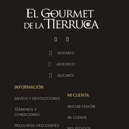
I
F
n
a
s
c
t
e
HORARIO
a
b
g
o
685839013
r
o
a
k
ALICANTE
m
-
f
INFORMACIÓN
MI CUENTA
ENVÍOS Y DEVOLUCIONES
INICIAR SESIÓN
TÉRMINOS Y
CONDICIONES
MI CUENTA
PREGUNTAS FRECUENTES
MIS PEDIDOS