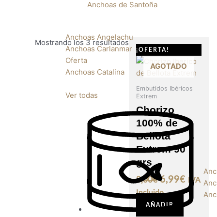
Anchoas de Santoña
Anchoas Angelachu
Mostrando los 3 resultados
El
El
Anchoas Carlanmar
¡OFERTA!
precio
precio
Oferta
AGOTADO
original
actual
Anchoas Catalina
era:
es:
Embutidos Ibéricos
8,00€.
6,99€.
Ver todas
Extrem
Chorizo
100% de
Bellota
Extrem 90
grs
Anc
6,99
€
8,00
€
IVA
Anc
Incluido
Anc
AÑADIR