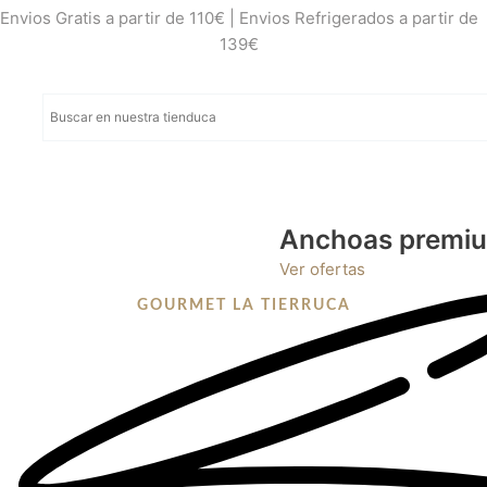
Envios Gratis a partir de 110€ | Envios Refrigerados a partir de
139€
Anchoas premi
Ver ofertas
GOURMET LA TIERRUCA
CHORIZO