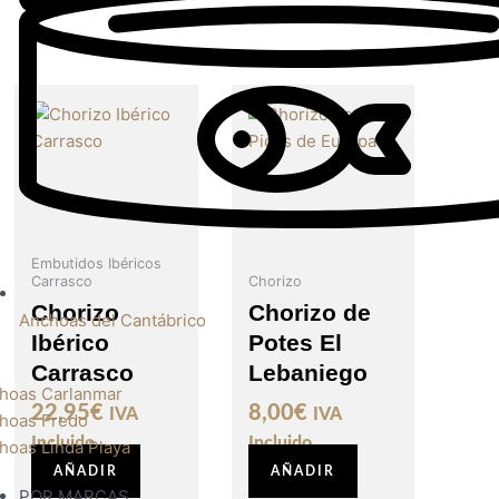
Este
producto
tiene
múltiples
variantes.
Las
opciones
Embutidos Ibéricos
Carrasco
se
Chorizo
pueden
Chorizo
Chorizo de
Anchoas del Cantábrico
elegir
Ibérico
Potes El
en
Carrasco
Lebaniego
la
hoas Carlanmar
22,95
€
8,00
€
IVA
IVA
página
hoas Fredo
de
Incluido
Incluido
hoas Linda Playa
producto
AÑADIR
AÑADIR
POR MARCAS