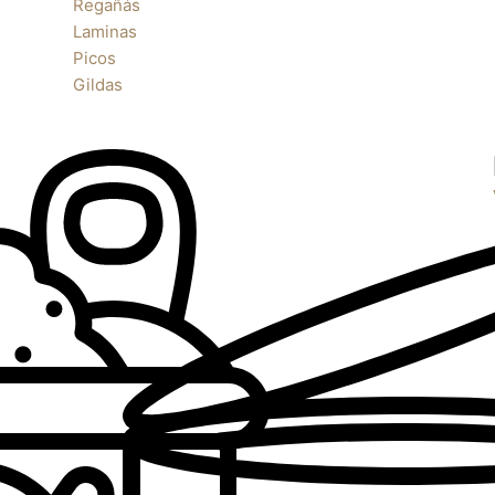
Regañás
Laminas
Picos
Gildas