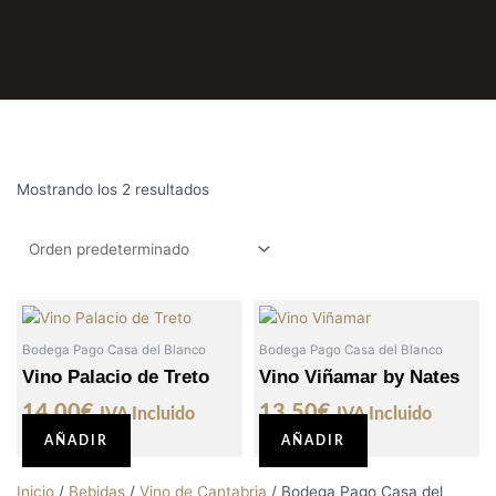
Mostrando los 2 resultados
Bodega Pago Casa del Blanco
Bodega Pago Casa del Blanco
Vino Palacio de Treto
Vino Viñamar by Nates
14,00
€
13,50
€
IVA Incluido
IVA Incluido
AÑADIR
AÑADIR
Inicio
/
Bebidas
/
Vino de Cantabria
/ Bodega Pago Casa del