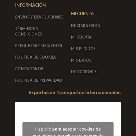
f
INFORMACIÓN
MI CUENTA
ENVÍOS Y DEVOLUCIONES
INICIAR SESIÓN
TÉRMINOS Y
CONDICIONES
MI CUENTA
PREGUNTAS FRECUENTES
MIS PEDIDOS
POLÍTICA DE COOKIES
MIS DATOS
CONTÁCTANOS
DIRECCIONES
POLÍTICA DE PRIVACIDAD
Expertos en Transportes Internacionales
Haz clic para aceptar cookies de
marketing y permitir este contenido