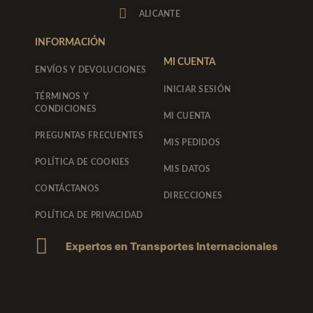
a
k
ALICANTE
m
-
f
INFORMACIÓN
MI CUENTA
ENVÍOS Y DEVOLUCIONES
INICIAR SESIÓN
TÉRMINOS Y
CONDICIONES
MI CUENTA
PREGUNTAS FRECUENTES
MIS PEDIDOS
POLÍTICA DE COOKIES
MIS DATOS
CONTÁCTANOS
DIRECCIONES
POLÍTICA DE PRIVACIDAD
Expertos en Transportes Internacionales