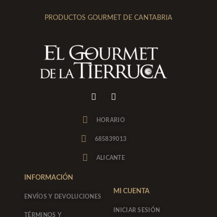
PRODUCTOS GOURMET DE CANTABRIA
I
F
n
a
s
c
t
e
HORARIO
a
b
g
o
685839013
r
o
a
k
ALICANTE
m
-
f
INFORMACIÓN
MI CUENTA
ENVÍOS Y DEVOLUCIONES
INICIAR SESIÓN
TÉRMINOS Y