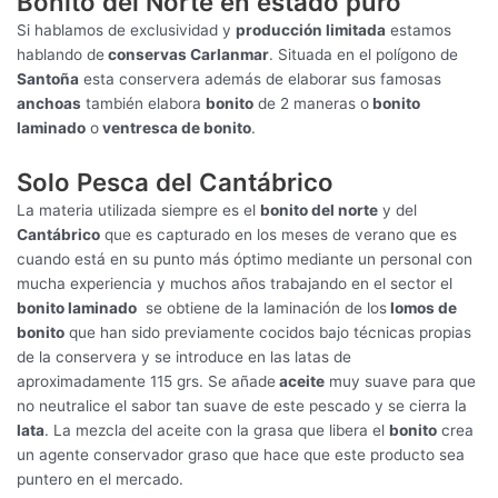
Bonito del Norte en estado puro
Si hablamos de exclusividad y
producción limitada
estamos
hablando de
conservas Carlanmar
. Situada en el polígono de
Santoña
esta conservera además de elaborar sus famosas
anchoas
también elabora
bonito
de 2 maneras o
bonito
laminado
o
ventresca de bonito
.
Solo Pesca del Cantábrico
La materia utilizada siempre es el
bonito del norte
y del
Cantábrico
que es capturado en los meses de verano que es
cuando está en su punto más óptimo mediante un personal con
mucha experiencia y muchos años trabajando en el sector el
bonito laminado
se obtiene de la laminación de los
lomos de
bonito
que han sido previamente cocidos bajo técnicas propias
de la conservera y se introduce en las latas de
aproximadamente 115 grs. Se añade
aceite
muy suave para que
no neutralice el sabor tan suave de este pescado y se cierra la
lata
. La mezcla del aceite con la grasa que libera el
bonito
crea
un agente conservador graso que hace que este producto sea
puntero en el mercado.