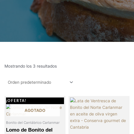
Mostrando los 3 resultados
El
El
¡OFERTA!
precio
precio
AGOTADO
original
actual
era:
es:
Bonito del Cantábrico Carlanmar
Lomo de Bonito del
20,50€.
19,50€.