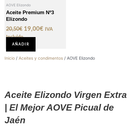
original
actual
AOVE Elizondo
era:
es:
Aceite Premium Nº3
Elizondo
20,50€.
19,00€.
19,00
€
20,50
€
IVA
Incluido
AÑADIR
Inicio
/
Aceites y condimentos
/ AOVE Elizondo
Aceite Elizondo Virgen Extra
| El Mejor AOVE Picual de
Jaén