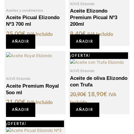
AOVE Elizondo
Aceite Elizondo
Aceites y condimentos
Aceite Picual Elizondo
Premium Picual Nº3
Nº3 700 ml
200ml
25,00
€
9,40
€
IVA Incluido
IVA Incluido
AÑADIR
AÑADIR
El
El
¡OFERTA!
precio
precio
original
actual
AOVE Elizondo
era:
es:
Aceite de oliva Elizondo
AOVE Elizondo
con Trufa
20,90€.
18,90€.
Aceite Premium Royal
5oo ml
18,90
€
20,90
€
IVA
21,00
€
IVA Incluido
Incluido
AÑADIR
AÑADIR
El
El
¡OFERTA!
precio
precio