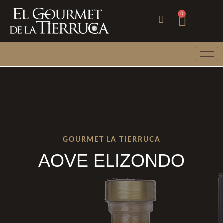
Ir
Carri
0
al
contenido
GOURMET LA TIERRUCA
AOVE ELIZONDO