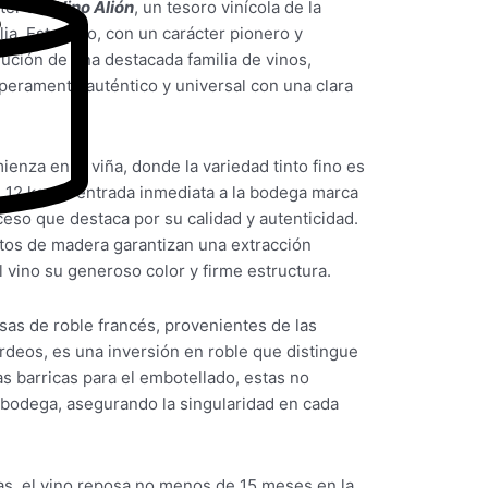
cter del
Vino Alión
, un tesoro vinícola de la
ia. Este vino, con un carácter pionero y
lución de una destacada familia de vinos,
eramento auténtico y universal con una clara
enza en la viña, donde la variedad tinto fino es
12 kg. La entrada inmediata a la bodega marca
ceso que destaca por su calidad y autenticidad.
tos de madera garantizan una extracción
al vino su generoso color y firme estructura.
sas de roble francés, provenientes de las
rdeos, es una inversión en roble que distingue
as barricas para el embotellado, estas no
a bodega, asegurando la singularidad en cada
cas, el vino reposa no menos de 15 meses en la