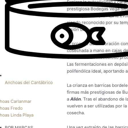
Explora la autenticidad y cará
prestigiosa Bodegas Vega Sicil
contemporáneo, refleja la evo
siendo reconocido por su temp
visión de futuro.
El proceso de elaboración comi
cosechada a mano en cajas de 
el inicio de un meticuloso pro
Las fermentaciones en depósi
polifenólica ideal, aportando 
Anchoas del Cantábrico
La crianza en barricas bordele
firmas más prestigiosas de Bu
a
Alión
. Tras el abandono de l
hoas Carlanmar
vuelven a ser utilizadas por l
hoas Fredo
cosecha.
hoas Linda Playa
Una vez extraído de las barri
POR MARCAS