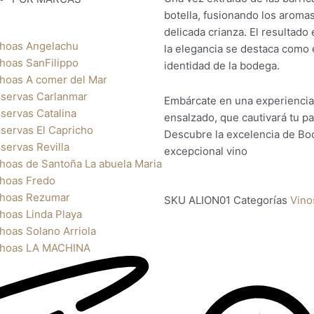
botella, fusionando los aromas
delicada crianza. El resultado
hoas Angelachu
la elegancia se destaca como 
hoas SanFilippo
identidad de la bodega.
hoas A comer del Mar
servas Carlanmar
Embárcate en una experiencia 
servas Catalina
ensalzado, que cautivará tu pa
servas El Capricho
Descubre la excelencia de Bod
servas Revilla
excepcional vino
hoas de Santoña La abuela Maria
hoas Fredo
hoas Rezumar
SKU
ALION01
Categorías
Vino
hoas Linda Playa
hoas Solano Arriola
hoas LA MACHINA