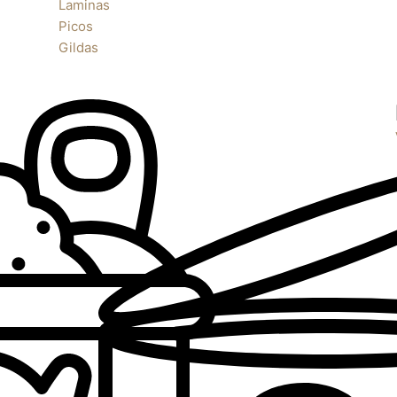
Laminas
Picos
Gildas