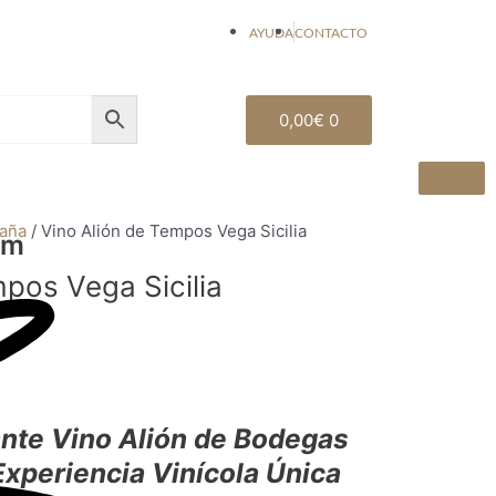
AYUDA
CONTACTO
Carrito
0,00
€
0
paña
/ Vino Alión de Tempos Vega Sicilia
um
pos Vega Sicilia
ante Vino Alión de Bodegas
Experiencia Vinícola Única