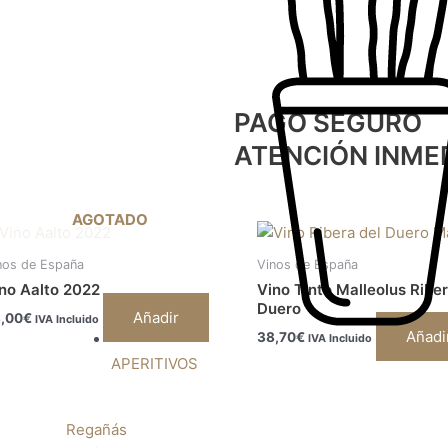
PAGO SEGURO
ATENCIÓN INME
AGOTADO
nos de España
Vinos de España
no Aalto 2022
Vino Tinto Malleolus Riber
Duero
Añadir
,00
€
IVA Incluido
Añadi
38,70
€
IVA Incluido
APERITIVOS
Regañás