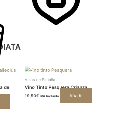
DIATA
Vinos de España
a del
Vino Tinto Pesquera Crianza
Añadir
19,50
€
IVA Incluido
r