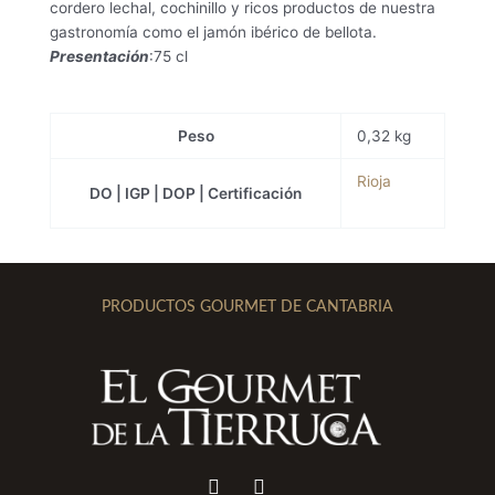
cordero lechal, cochinillo y ricos productos de nuestra
gastronomía como el jamón ibérico de bellota.
Presentación
:75 cl
Peso
0,32 kg
Rioja
DO | IGP | DOP | Certificación
PRODUCTOS GOURMET DE CANTABRIA
I
F