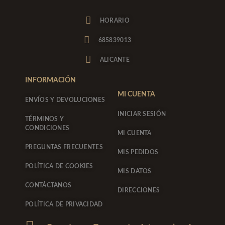
n
a
s
c
t
e
HORARIO
a
b
g
o
685839013
r
o
a
k
ALICANTE
m
-
f
INFORMACIÓN
MI CUENTA
ENVÍOS Y DEVOLUCIONES
INICIAR SESIÓN
TÉRMINOS Y
CONDICIONES
MI CUENTA
PREGUNTAS FRECUENTES
MIS PEDIDOS
POLÍTICA DE COOKIES
MIS DATOS
CONTÁCTANOS
DIRECCIONES
POLÍTICA DE PRIVACIDAD