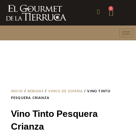
Ir
Carri
0
al
contenido
INICIO
/
BEBIDAS
/
VINOS DE ESPAÑA
/ VINO TINTO
PESQUERA CRIANZA
Vino Tinto Pesquera
Crianza