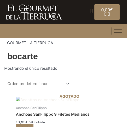
Ir
Carrito
al
0,00
€
0
contenido
GOURMET LA TIERRUCA
bocarte
Mostrando el único resultado
AGOTADO
Anchoas SanFilippo
Anchoas SanFilippo 9 Filetes Medianos
13,95
€
IVA Incluido