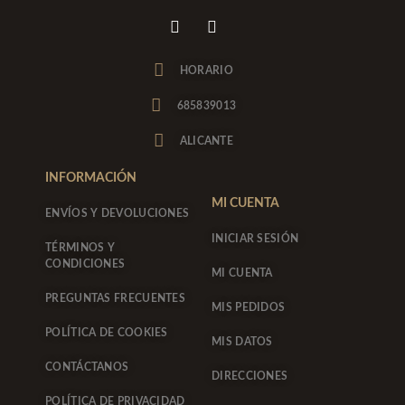
I
F
n
a
s
c
t
e
HORARIO
a
b
g
o
685839013
r
o
a
k
ALICANTE
m
-
f
INFORMACIÓN
MI CUENTA
ENVÍOS Y DEVOLUCIONES
INICIAR SESIÓN
TÉRMINOS Y
CONDICIONES
MI CUENTA
PREGUNTAS FRECUENTES
MIS PEDIDOS
POLÍTICA DE COOKIES
MIS DATOS
CONTÁCTANOS
DIRECCIONES
POLÍTICA DE PRIVACIDAD