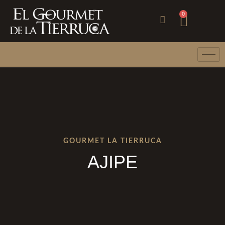
Ir
Carri
0
al
contenido
GOURMET LA TIERRUCA
AJIPE