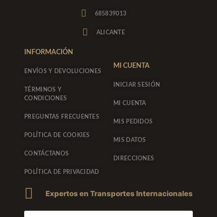
a
b
g
o
685839013
r
o
a
k
ALICANTE
m
-
f
INFORMACIÓN
MI CUENTA
ENVÍOS Y DEVOLUCIONES
INICIAR SESIÓN
TÉRMINOS Y
CONDICIONES
MI CUENTA
PREGUNTAS FRECUENTES
MIS PEDIDOS
POLÍTICA DE COOKIES
MIS DATOS
CONTÁCTANOS
DIRECCIONES
POLÍTICA DE PRIVACIDAD
Expertos en Transportes Internacionales