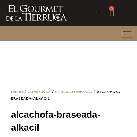
Ir
Carri
0
al
contenido
INICIO
/
CONSERVAS
/
OTRAS CONSERVAS
/ ALCACHOFA-
BRASEADA-ALKACIL
alcachofa-braseada-
alkacil