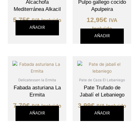
Alcachofa
Pulpo gallego cocido
Mediterránea Alkacil
Apulpeira
5,75
€
12,95
€
IVA Incluido
IVA
AÑADIR
Incluido
AÑADIR
Delicatessen la Ermita
Pate de Caza El Lebaniego
Fabada asturiana La
Pate Trufado de
Ermita
Jabalí el Lebaniego
7,70
€
3,99
€
IVA Incluido
IVA Incluido
AÑADIR
AÑADIR