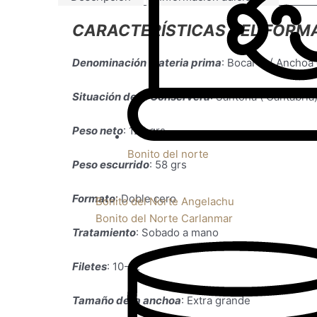
CARACTERÍSTICAS DEL FORMA
Denominación materia prima
: Bocarte ( Anchoa 
Situación de la Conservera
: Santoña ( Cantabria
Peso neto
: 120 grs
Bonito del norte
Peso escurrido
: 58 grs
Formato
: Doble cero
Bonito del Norte Angelachu
Bonito del Norte Carlanmar
Tratamiento
: Sobado a mano
Filetes
: 10-12
Tamaño de la anchoa
: Extra grande