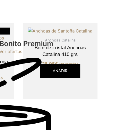
Anchoas Catalina
Bonito Premium
Bote de cristal Anchoas
Ver ofertas
Catalina 410 grs
toña
26,95
€
IVA Incluido
AÑADIR
do