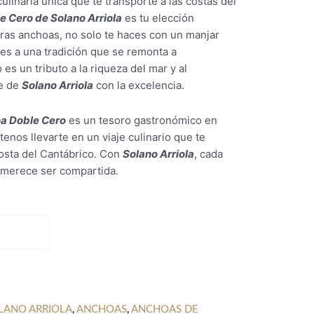
ulinaria única que te transporte a las costas del
 Cero de Solano Arriola
es tu elección
tras anchoas, no solo te haces con un manjar
nes a una tradición que se remonta a
s un tributo a la riqueza del mar y al
e de
Solano Arriola
con la excelencia.
a Doble Cero
es un tesoro gastronómico en
nos llevarte en un viaje culinario que te
Costa del Cantábrico. Con
Solano Arriola
, cada
 merece ser compartida.
LANO ARRIOLA
,
ANCHOAS
,
ANCHOAS DE