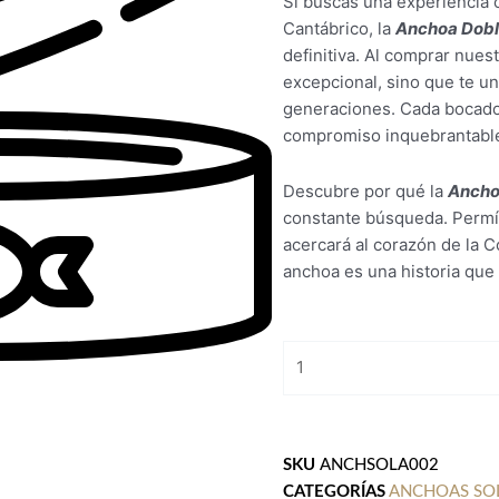
Si buscas una experiencia c
Cantábrico, la
Anchoa Doble
definitiva. Al comprar nues
excepcional, sino que te u
generaciones. Cada bocado e
compromiso inquebrantabl
Descubre por qué la
Ancho
constante búsqueda. Permíte
acercará al corazón de la 
anchoa es una historia que
Anchoas
de
Santoña
AÑADIR AL CARRITO
Doble
cero
SKU
ANCHSOLA002
cantidad
CATEGORÍAS
ANCHOAS SO