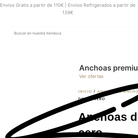
Envios Gratis a partir de 110€ | Envios Refrigerados a partir de
139€
Anchoas premi
Ver ofertas
INICIO
/
ANCHOAS
/
ANCHO
DOBLE CERO
Anchoas d
cero