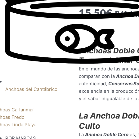
15,50
€
IVA In
Anchoas Doble C
Tesoro del Mar 
En el mundo de las anchoas 
comparan con la
Anchoa D
autenticidad,
Conservas So
Anchoas del Cantábrico
excelencia en la producción
y el sabor inigualable de la
hoas Carlanmar
La Anchoa Dobl
hoas Fredo
Culto
hoas Linda Playa
La
Anchoa Doble Cero
es, 
POR MARCAS