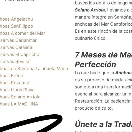
buscados dentro de la gama
Solano Arriola
, llevamos a
manera íntegra en Santoña,
hoas Angelachu
anchoas del Mar Cantábrico
hoas SanFilippo
Es en este rincón de la co
hoas A comer del Mar
culinario único.
servas Carlanmar
servas Catalina
7 Meses de Mad
servas El Capricho
servas Revilla
Perfección
hoas de Santoña La abuela Maria
Lo que hace que la
Anchoa 
hoas Fredo
es su proceso de maduració
hoas Rezumar
somete a una transformaci
hoas Linda Playa
esencial para alcanzar un ni
hoas Solano Arriola
Restauración. La paciencia 
hoas LA MACHINA
producto de culto.
Únete a la Trad