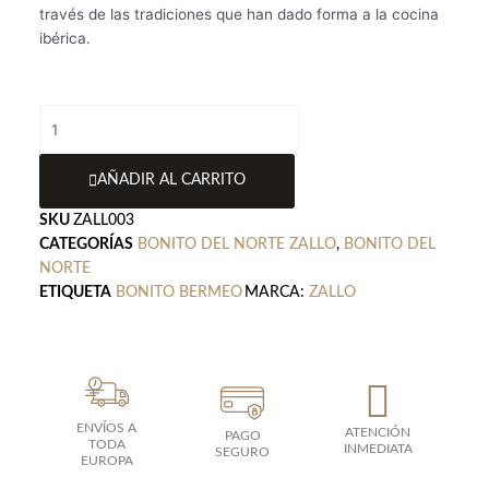
través de las tradiciones que han dado forma a la cocina
ibérica.
Bonito
del
Norte
AÑADIR AL CARRITO
Zallo
en
SKU
ZALL003
escabeche
CATEGORÍAS
BONITO DEL NORTE ZALLO
,
BONITO DEL
1,8
NORTE
kgr
ETIQUETA
BONITO BERMEO
MARCA:
ZALLO
cantidad
ENVÍOS A
ATENCIÓN
PAGO
TODA
INMEDIATA
SEGURO
EUROPA