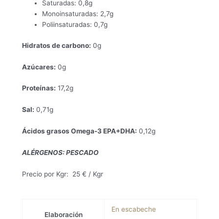
Saturadas: 0,8g
Monoinsaturadas: 2,7g
Poliinsaturadas: 0,7g
Hidratos de carbono:
0g
Azúcares:
0g
Proteínas:
17,2g
Sal:
0,71g
Ácidos grasos Omega-3 EPA+DHA:
0,12g
ALÉRGENOS: PESCADO
Precio por Kgr: 25 € / Kgr
En escabeche
Elaboración