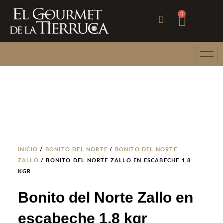
Ir
Carri
0
al
contenido
INICIO
/
BONITO DEL NORTE
/
BONITO DEL NORTE
ZALLO
/ BONITO DEL NORTE ZALLO EN ESCABECHE 1,8
KGR
Bonito del Norte Zallo en
escabeche 1,8 kgr