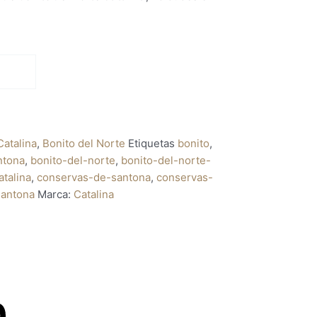
Catalina
,
Bonito del Norte
Etiquetas
bonito
,
ntona
,
bonito-del-norte
,
bonito-del-norte-
talina
,
conservas-de-santona
,
conservas-
santona
Marca:
Catalina