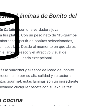
isitas Láminas de Bonito del
te Catalina
son una verdadera joya
á tus platos. Con un peso neto de
115 gramos
,
laboradas a partir de bonitos seleccionados,
 en cada lata. Desde el momento en que abres
 el aroma fresco y el atractivo visual del
eriencia culinaria excepcional.
rás la suavidad y el sabor delicado del bonito
econocido por su alta calidad y su textura
platos gourmet, estas láminas son un ingrediente
 elevando cualquier receta con su exquisitez.
a cocina