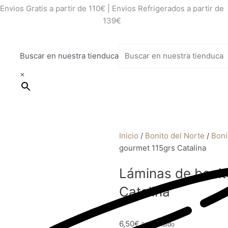
Envios Gratis a partir de 110€ | Envios Refrigerados a partir de
139€
Buscar en nuestra tienduca
×
Inicio
/
Bonito del Norte
/
Boni
gourmet 115grs Catalina
Láminas de bonit
Ancho
Catalina
premi
6,50
€
VER OFE
IVA Incluido