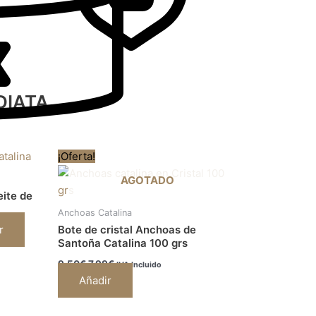
DIATA
El
El
¡Oferta!
precio
precio
original
actual
AGOTADO
era:
es:
ite de
9,50€.
7,99€.
Anchoas Catalina
r
Bote de cristal Anchoas de
Santoña Catalina 100 grs
9,50
€
7,99
€
IVA Incluido
Añadir