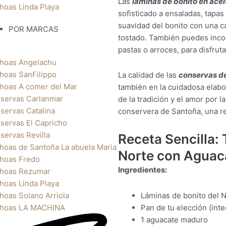
Las
láminas de bonito en acei
hoas Linda Playa
sofisticado a ensaladas, tapa
suavidad del bonito con una c
POR MARCAS
tostado. También puedes inco
pastas o arroces, para disfrut
hoas Angelachu
hoas SanFilippo
La calidad de las
conservas de
hoas A comer del Mar
también en la cuidadosa elabo
servas Carlanmar
de la tradición y el amor por 
servas Catalina
conservera de Santoña, una r
servas El Capricho
servas Revilla
Receta Sencilla: 
hoas de Santoña La abuela Maria
Norte con Aguac
hoas Fredo
Ingredientes:
hoas Rezumar
hoas Linda Playa
Láminas de bonito del N
hoas Solano Arriola
Pan de tu elección (inte
hoas LA MACHINA
1 aguacate maduro