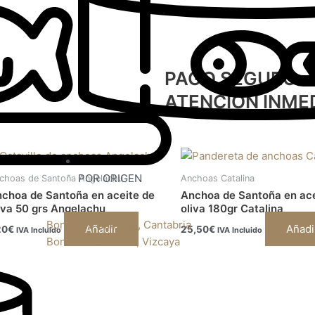
PAGO SEGURO
ATENCIÓN INME
POR ORIGEN
choas de Santoña Angelachu
Anchoas Catalina
choa de Santoña en aceite de
Anchoa de Santoña en ace
iva 50 grs Angelachu
oliva 180gr Catalina
Bonito de Santoña, Cantabria
Añadir
Añadi
20
€
25,50
€
IVA Incluido
IVA Incluido
Bonito de Bermeo, Vizcaya