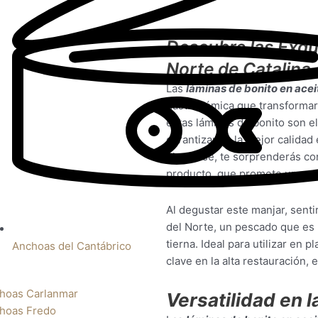
Descubre las Exqu
Norte de Catalina
Las
láminas de bonito en acei
gastronómica que transformar
estas láminas de bonito son e
garantizando la mejor calidad
el envase, te sorprenderás con
producto, que promete una exp
Al degustar este manjar, senti
del Norte, un pescado que es r
tierna. Ideal para utilizar en 
Anchoas del Cantábrico
clave en la alta restauración,
hoas Carlanmar
Versatilidad en l
hoas Fredo