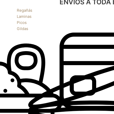
ENVÍOS A TODA
Regañás
Laminas
Picos
Gildas