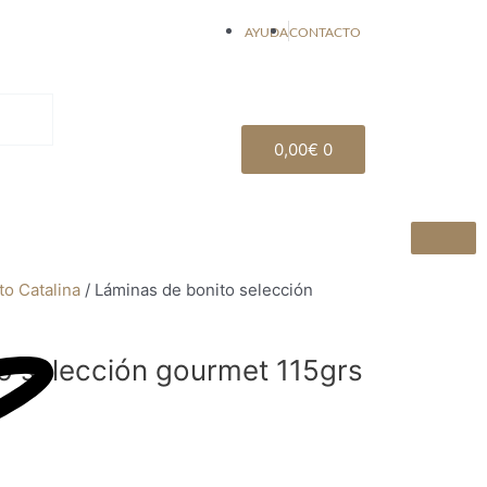
AYUDA
CONTACTO
Carrito
0,00
€
0
to Catalina
/ Láminas de bonito selección
o selección gourmet 115grs
as
um
RTAS