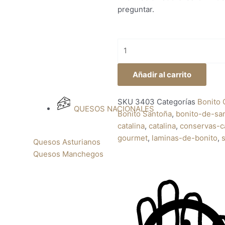
preguntar.
Láminas
de
bonito
Añadir al carrito
selección
gourmet
SKU
3403
Categorías
Bonito 
115grs
QUESOS NACIONALES
Bonito Santoña
,
bonito-de-sa
Catalina
catalina
,
catalina
,
conservas-ca
cantidad
gourmet
,
laminas-de-bonito
,
Quesos Asturianos
Quesos Manchegos