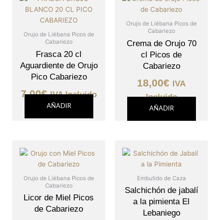
Orujo de Liébana Picos de
Cabariezo
Orujo de Liébana Picos de
Cabariezo
Crema de Orujo 70
Frasca 20 cl
cl Picos de
Aguardiente de Orujo
Cabariezo
Pico Cabariezo
18,00
€
IVA
7,00
€
IVA Incluido
Incluido
AÑADIR
AÑADIR
Orujo de Liébana Picos de
Embutido de Caza
Cabariezo
Salchichón de jabalí
Licor de Miel Picos
a la pimienta El
de Cabariezo
Lebaniego