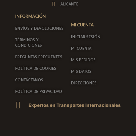
a
k
ALICANTE
m
-
f
INFORMACIÓN
MI CUENTA
ENVÍOS Y DEVOLUCIONES
INICIAR SESIÓN
TÉRMINOS Y
CONDICIONES
MI CUENTA
PREGUNTAS FRECUENTES
MIS PEDIDOS
POLÍTICA DE COOKIES
MIS DATOS
CONTÁCTANOS
DIRECCIONES
POLÍTICA DE PRIVACIDAD
Expertos en Transportes Internacionales