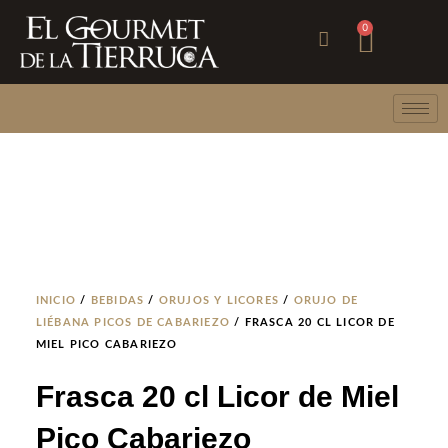
Ir
Carri
0
al
contenido
INICIO
/
BEBIDAS
/
ORUJOS Y LICORES
/
ORUJO DE
LIÉBANA PICOS DE CABARIEZO
/ FRASCA 20 CL LICOR DE
MIEL PICO CABARIEZO
Frasca 20 cl Licor de Miel
Pico Cabariezo