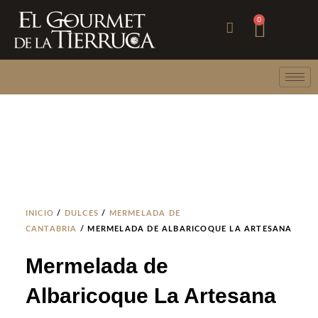
Ir
Carri
0
al
contenido
INICIO
/
DULCES
/
MERMELADA DE
CANTABRIA
/ MERMELADA DE ALBARICOQUE LA ARTESANA
Mermelada de
Albaricoque La Artesana