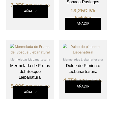
Sobaos Pasiegos
7,25
€
IVA Incluido
13,25
€
IVA
AÑADIR
Incluido
AÑADIR
Mermeladas Liebanartesana
Mermeladas Liebanartesana
Mermelada de Frutas
Dulce de Pimiento
del Bosque
Liebanartesana
Liebanatural
4,75
€
IVA Incluido
5,00
€
IVA Incluido
AÑADIR
AÑADIR