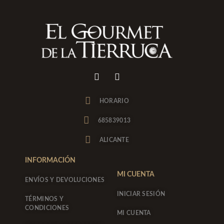
I
F
n
a
s
c
t
e
HORARIO
a
b
g
o
685839013
r
o
a
k
ALICANTE
m
-
f
INFORMACIÓN
MI CUENTA
ENVÍOS Y DEVOLUCIONES
INICIAR SESIÓN
TÉRMINOS Y
CONDICIONES
MI CUENTA