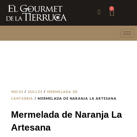
Ir
Carri
0
al
contenido
INICIO
/
DULCES
/
MERMELADA DE
CANTABRIA
/ MERMELADA DE NARANJA LA ARTESANA
Mermelada de Naranja La
Artesana