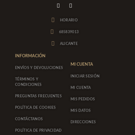
I
F
n
a
s
c
t
e
HORARIO
a
b
g
o
685839013
r
o
a
k
ALICANTE
m
-
f
INFORMACIÓN
MI CUENTA
ENVÍOS Y DEVOLUCIONES
INICIAR SESIÓN
TÉRMINOS Y
CONDICIONES
MI CUENTA
PREGUNTAS FRECUENTES
MIS PEDIDOS
POLÍTICA DE COOKIES
MIS DATOS
CONTÁCTANOS
DIRECCIONES
POLÍTICA DE PRIVACIDAD