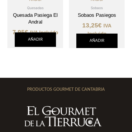
Quesadas
Sobaos
Quesada Pasiega El
Sobaos Pasiegos
Andral
13,25
€
IVA
7,95
€
IVA Incluido
Incluido
AÑADIR
AÑADIR
PRODUCTOS GOURMET DE CANTABRIA