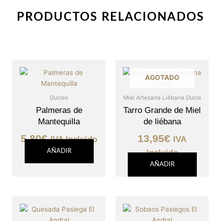
PRODUCTOS RELACIONADOS
AGOTADO
Dulces
Miel Artesana Liébana Dulce
Palmeras de
Tarro Grande de Miel
Mantequilla
de liébana
5,80
€
13,95
€
IVA Incluido
IVA
AÑADIR
Incluido
AÑADIR