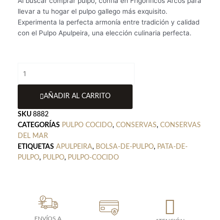
Al buscar comprar pulpo, confía en Frigoríficos Arcos para
llevar a tu hogar el pulpo gallego más exquisito.
Experimenta la perfecta armonía entre tradición y calidad
con el Pulpo Apulpeira, una elección culinaria perfecta.
Bolsa
con
una
AÑADIR AL CARRITO
Pata
de
SKU
8882
pulpo
CATEGORÍAS
PULPO COCIDO
,
CONSERVAS
,
CONSERVAS
cocida
DEL MAR
en
ETIQUETAS
APULPEIRA
,
BOLSA-DE-PULPO
,
PATA-DE-
su
PULPO
,
PULPO
,
PULPO-COCIDO
jugo
300-
400
grs
cantidad
ENVÍOS A