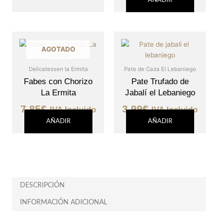
AÑADIR
AGOTADO
Delicatessen la Ermita
Pate de Caza El Lebaniego
Fabes con Chorizo
Pate Trufado de
La Ermita
Jabalí el Lebaniego
7,85
€
3,99
€
IVA Incluido
IVA Incluido
AÑADIR
AÑADIR
DESCRIPCIÓN
INFORMACIÓN ADICIONAL