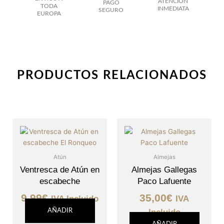
ATENCIÓN
PAGO
TODA
INMEDIATA
SEGURO
EUROPA
PRODUCTOS RELACIONADOS
Atún
Almejas
Ventresca de Atún en
Almejas Gallegas
escabeche
Paco Lafuente
9,99
€
35,00
€
IVA Incluido
IVA
AÑADIR
Incluido