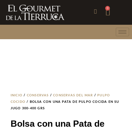
Ir
Carri
0
al
contenido
INICIO
/
CONSERVAS
/
CONSERVAS DEL MAR
/
PULPO
COCIDO
/ BOLSA CON UNA PATA DE PULPO COCIDA EN SU
JUGO 300-400 GRS
Bolsa con una Pata de