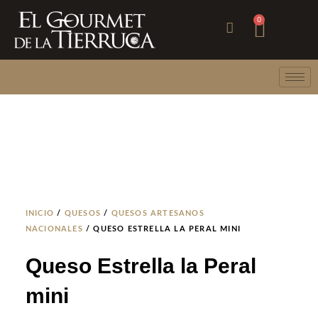
Ir
Carri
0
al
contenido
INICIO
/
QUESOS
/
QUESOS ARTESANOS
NACIONALES
/ QUESO ESTRELLA LA PERAL MINI
Queso Estrella la Peral
mini