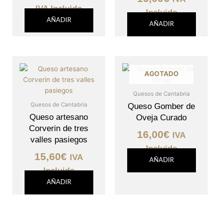
se
94,00€
IVA Incluido
pueden
Incluido
AÑADIR
elegir
AÑADIR
en
la
página
de
AGOTADO
producto
Quesos de Cantabria
Quesos de Cantabria
Queso Gomber de
Queso artesano
Oveja Curado
Corverin de tres
16,00
€
IVA
valles pasiegos
Incluido
15,60
€
IVA
AÑADIR
Incluido
AÑADIR