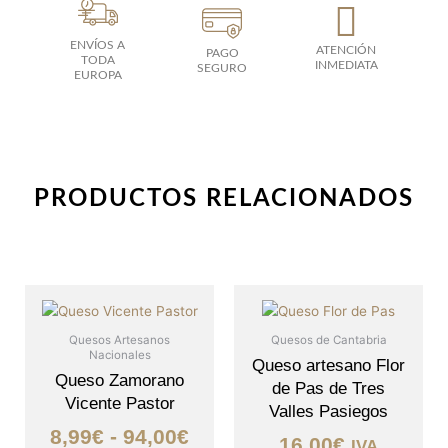
ENVÍOS A
ATENCIÓN
PAGO
TODA
INMEDIATA
SEGURO
EUROPA
PRODUCTOS RELACIONADOS
Rango
Este
producto
de
tiene
Quesos Artesanos
Quesos de Cantabria
precios:
Nacionales
múltiples
Queso artesano Flor
desde
Queso Zamorano
variantes.
de Pas de Tres
Vicente Pastor
8,99€
Las
Valles Pasiegos
opciones
hasta
8,99
€
-
94,00
€
16,00
€
IVA