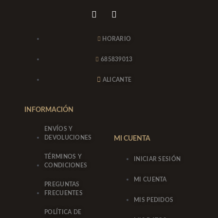
I
F
n
a
s
c
t
e
HORARIO
a
b
g
o
685839013
r
o
a
k
m
-
ALICANTE
f
INFORMACIÓN
ENVÍOS Y
DEVOLUCIONES
MI CUENTA
TÉRMINOS Y
INICIAR SESIÓN
CONDICIONES
MI CUENTA
PREGUNTAS
FRECUENTES
MIS PEDIDOS
POLÍTICA DE