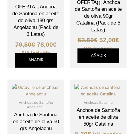
79,50€.
78,00€.
52,50€.
52,00
OFERTA¡¡¡ Anchoa
OFERTA ¡¡Anchoa
de Santoña en aceite
de Santoña en aceite
de oliva 90gr
de oliva 180 grs
Catalina (Pack de 5
Angelachu (Pack de
Latas)
3 Latas)
52,50
€
52,00
€
79,50
€
78,00
€
IVA Incluido
IVA Incluido
AÑADIR
AÑADIR
Anchoas de Santoña
Anchoas Catalina
Angelachu
Anchoa de Santoña
Anchoa de Santoña
en aceite de oliva
en aceite de oliva 50
50gr Catalina
grs Angelachu
5,30
€