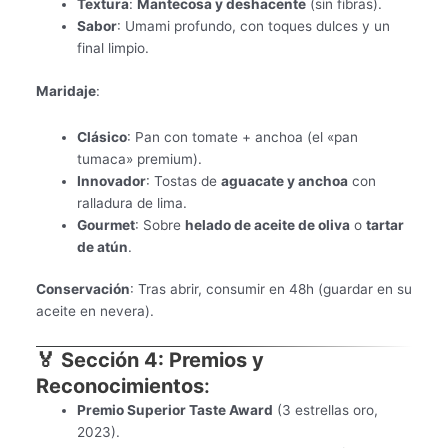
Textura
:
Mantecosa y deshacente
(sin fibras).
Sabor
: Umami profundo, con toques dulces y un
final limpio.
Maridaje
:
Clásico
: Pan con tomate + anchoa (el «pan
tumaca» premium).
Innovador
: Tostas de
aguacate y anchoa
con
ralladura de lima.
Gourmet
: Sobre
helado de aceite de oliva
o
tartar
de atún
.
Conservación
: Tras abrir, consumir en 48h (guardar en su
aceite en nevera).
🏅 Sección 4: Premios y
Reconocimientos
:
Premio Superior Taste Award
(3 estrellas oro,
2023).