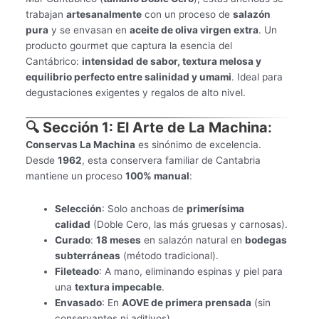
trabajan
artesanalmente
con un proceso de
salazón
pura
y se envasan en
aceite de oliva virgen extra
. Un
producto gourmet que captura la esencia del
Cantábrico:
intensidad de sabor, textura melosa y
equilibrio perfecto entre salinidad y umami
. Ideal para
degustaciones exigentes y regalos de alto nivel.
🔍 Sección 1: El Arte de La Machina
:
Conservas La Machina
es sinónimo de excelencia.
Desde
1962
, esta conservera familiar de Cantabria
mantiene un proceso
100% manual
:
Selección
: Solo anchoas de
primerísima
calidad
(Doble Cero, las más gruesas y carnosas).
Curado
:
18 meses
en salazón natural en
bodegas
subterráneas
(método tradicional).
Fileteado
: A mano, eliminando espinas y piel para
una
textura impecable
.
Envasado
: En
AOVE de primera prensada
(sin
conservantes ni aditivos).