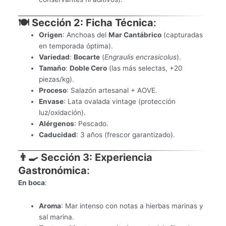
🍽️ Sección 2: Ficha Técnica
:
Origen
: Anchoas del
Mar Cantábrico
(capturadas
en temporada óptima).
Variedad
:
Bocarte
(
Engraulis encrasicolus
).
Tamaño
:
Doble Cero
(las más selectas, +20
piezas/kg).
Proceso
: Salazón artesanal + AOVE.
Envase
: Lata ovalada vintage (protección
luz/oxidación).
Alérgenos
: Pescado.
Caducidad
: 3 años (frescor garantizado).
👨‍🍳 Sección 3: Experiencia
Gastronómica
:
En boca
:
Aroma
: Mar intenso con notas a hierbas marinas y
sal marina.