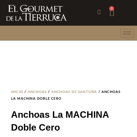
Ir
Carri
0
al
contenido
INICIO
/
ANCHOAS
/
ANCHOAS DE SANTOÑA
/ ANCHOAS
LA MACHINA DOBLE CERO
Anchoas La MACHINA
Doble Cero