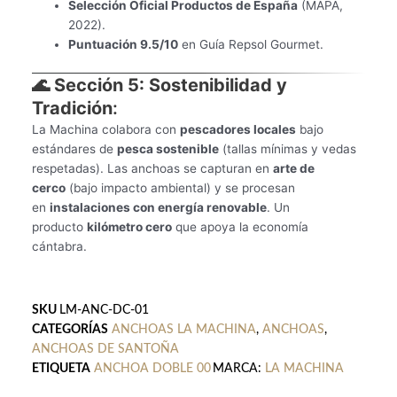
Selección Oficial Productos de España
(MAPA,
2022).
Puntuación 9.5/10
en Guía Repsol Gourmet.
🌊 Sección 5: Sostenibilidad y
Tradición
:
La Machina colabora con
pescadores locales
bajo
estándares de
pesca sostenible
(tallas mínimas y vedas
respetadas). Las anchoas se capturan en
arte de
cerco
(bajo impacto ambiental) y se procesan
en
instalaciones con energía renovable
. Un
producto
kilómetro cero
que apoya la economía
cántabra.
SKU
LM-ANC-DC-01
CATEGORÍAS
ANCHOAS LA MACHINA
,
ANCHOAS
,
ANCHOAS DE SANTOÑA
ETIQUETA
ANCHOA DOBLE 00
MARCA:
LA MACHINA