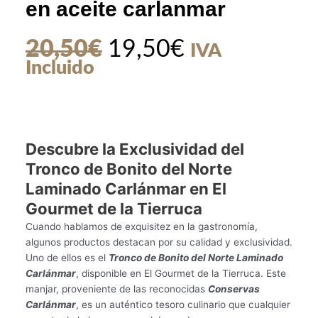
en aceite carlanmar
El
El
20,50
€
19,50
€
IVA
precio
precio
Incluido
original
actual
era:
es:
20,50€.
19,50€.
Descubre la Exclusividad del
Tronco de Bonito del Norte
Laminado Carlánmar en El
Gourmet de la Tierruca
Cuando hablamos de exquisitez en la gastronomía,
algunos productos destacan por su calidad y exclusividad.
Uno de ellos es el
Tronco de Bonito del Norte Laminado
Carlánmar
, disponible en El Gourmet de la Tierruca. Este
manjar, proveniente de las reconocidas
Conservas
Carlánmar
, es un auténtico tesoro culinario que cualquier