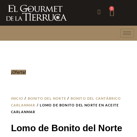
Ir
Carri
0
al
contenido
¡Oferta!
INICIO
/
BONITO DEL NORTE
/
BONITO DEL CANTÁBRICO
CARLANMAR
/ LOMO DE BONITO DEL NORTE EN ACEITE
CARLANMAR
Lomo de Bonito del Norte