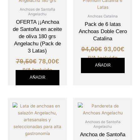
era:
es:
era:
es:
Anchoas de Santoña
Angelachu
79,50€.
78,00€.
94,00€.
93,00
Anchoas Catalina
OFERTA ¡¡Anchoa
Pack de 6 latas
de Santoña en aceite
Anchoas Doble Cero
de oliva 180 grs
Catalina
Angelachu (Pack de
94,00
€
93,00
€
3 Latas)
IVA Incluido
79,50
€
78,00
€
AÑADIR
IVA Incluido
AÑADIR
Anchoas de Santoña
Angelachu
Anchoa de Santoña