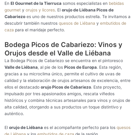
En
El Gourmet de la Tierruca
somos especialistas en
bebidas
gourmet
y
orujos y licores
. El
orujo de Liébana Picos de
Cabariezo
es uno de nuestros productos estrella. Te invitamos a
descubrir también nuestros
quesos de Liébana
y
embutidos de
caza
para el maridaje perfecto.
Bodega Picos de Cabariezo: Vinos y
Orujos desde el Valle de Liébana
La Bodega Picos de Cabariezo se encuentra en el pintoresco
Valle de Liébana
, al pie de los
Picos de Europa
. Esta región,
gracias a su microclima único, permite el cultivo de uvas de
calidad y la elaboración de orujos artesanos de excelencia, entre
ellos el destacado
orujo Picos de Cabariezo
. Este proyecto,
impulsado por tres apasionados amigos, rescata viñedos
históricos y combina técnicas artesanales para vinos y orujos de
alta calidad, otorgando a sus productos un toque distintivo y
auténtico.
El
orujo de Liébana
es el acompañante perfecto para los
quesos
de Liébana
y los
embutidos de caza
de la región.