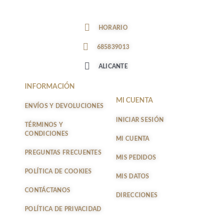
n
a
s
c
t
e
HORARIO
a
b
g
o
685839013
r
o
a
k
ALICANTE
m
-
f
INFORMACIÓN
MI CUENTA
ENVÍOS Y DEVOLUCIONES
INICIAR SESIÓN
TÉRMINOS Y
CONDICIONES
MI CUENTA
PREGUNTAS FRECUENTES
MIS PEDIDOS
POLÍTICA DE COOKIES
MIS DATOS
CONTÁCTANOS
DIRECCIONES
POLÍTICA DE PRIVACIDAD