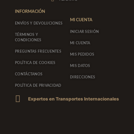
m
-
f
INFORMACIÓN
MI CUENTA
ENVÍOS Y DEVOLUCIONES
INICIAR SESIÓN
TÉRMINOS Y
CONDICIONES
MI CUENTA
PREGUNTAS FRECUENTES
MIS PEDIDOS
POLÍTICA DE COOKIES
MIS DATOS
CONTÁCTANOS
DIRECCIONES
POLÍTICA DE PRIVACIDAD
Expertos en Transportes Internacionales