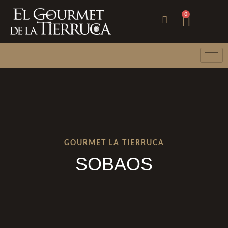
Ir
Carri
0
al
contenido
GOURMET LA TIERRUCA
SOBAOS