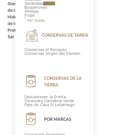
Sardinillas
Oferta
Grasas 12,0 g
Boquerones
de las cuales saturadas: 2,2 g
Almejas
Pulpo
Hidratos de carbono 0,3 g
Ver todas
de los cuales azúcares 0,0 g
Proteínas 25,0 g
CONSERVAS DE TARIFA
Sal 9,0 g
Conservas el Ronqueo
Conservas Virgen del Carmen
CONSERVAS DE LA
TIERRA
Delicatessen la Ermita
Caracoles Cantabria Verde
Pate de Caza El Lebaniego
POR MARCAS
Conservas Angelachu