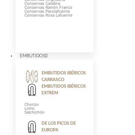
Conservas Catalina
Conservas Ramón Franco
Conservas Pacolafuente
Conservas Rosa Lafuente
EMBUTIDOS
Conservas
premium
EMBUTIDOS IBÉRICOS
CARRASCO
EMBUTIDOS IBÉRICOS
VER OFERTAS
EXTREM
Chorizo
Lomo
Salchichón
DE LOS PICOS DE
EUROPA