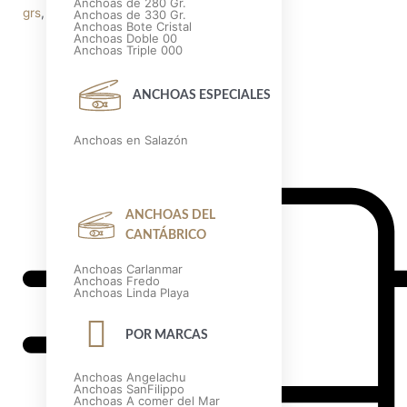
Anchoas de 280 Gr.
grs
,
anchoas-fredo
,
fredo
Marca:
Fredo
Anchoas de 330 Gr.
Anchoas Bote Cristal
Anchoas Doble 00
Anchoas Triple 000
ANCHOAS ESPECIALES
Anchoas en Salazón
ANCHOAS DEL
CANTÁBRICO
Anchoas Carlanmar
Anchoas Fredo
Anchoas Linda Playa
POR MARCAS
Anchoas Angelachu
Anchoas SanFilippo
Anchoas A comer del Mar