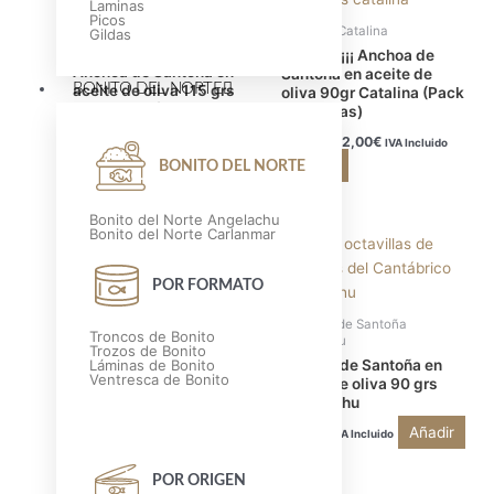
Laminas
160,00€.
158,00€.
52,50€.
52,00€.
Picos
Anchoas de Santoña
Anchoas Catalina
Gildas
Angelachu
OFERTA¡¡¡ Anchoa de
Anchoa de Santoña en
Santoña en aceite de
BONITO DEL NORTE
aceite de oliva 115 grs
oliva 90gr Catalina (Pack
Angelachu (Pack de 10
de 5 Latas)
latas)
52,50
€
52,00
€
IVA Incluido
160,00
€
158,00
€
IVA Incluido
Añadir
BONITO DEL NORTE
Añadir
Bonito del Norte Angelachu
Bonito del Norte Carlanmar
El
El
¡Oferta!
precio
precio
original
actual
POR FORMATO
era:
es:
80,25€.
77,25€.
Anchoas de Santoña
Troncos de Bonito
Angelachu
Anchoas Catalina
Trozos de Bonito
Anchoa de Santoña en
Láminas de Bonito
Oferta¡¡¡ Anchoa de
Ventresca de Bonito
aceite de oliva 90 grs
Santoña (Pack de 15
Angelachu
latas)
Añadir
14,35
€
IVA Incluido
80,25
€
77,25
€
IVA Incluido
Añadir
POR ORIGEN