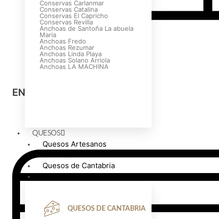
Conservas Carlanmar
Conservas Catalina
Conservas El Capricho
Conservas Revilla
Anchoas de Santoña La abuela
Maria
Anchoas Fredo
Anchoas Rezumar
Anchoas Linda Playa
Anchoas Solano Arriola
Anchoas LA MACHINA
ENVÍOS A TODA EUROPA
QUESOS
Anchoas
Quesos Artesanos
Nacionales
premium
Quesos de Cantabria
Quesos internacionales
VER OFERTAS
QUESOS DE CANTABRIA