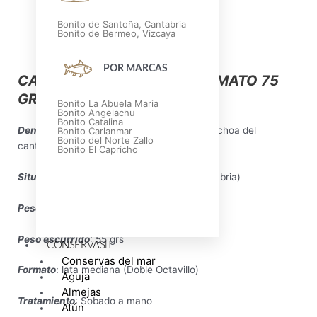
Bonito de Santoña, Cantabria
Bonito de Bermeo, Vizcaya
Descripción
POR MARCAS
CARACTERÍSTICAS DEL FORMATO 75
GRS
Bonito La Abuela Maria
Bonito Angelachu
Bonito Catalina
Denominación materia prima
: Bocarte ( Anchoa del
Bonito Carlanmar
Bonito del Norte Zallo
cantábrico).
Bonito El Capricho
Situación de la Conservera
: Laredo ( Cantabria)
Peso neto
: 80 grs
Peso escurrido
: 55 grs
CONSERVAS
Bonito
Conservas del mar
Formato
: lata mediana (Doble Octavillo)
Aguja
Premium
Almejas
Tratamiento
: Sobado a mano
Atún