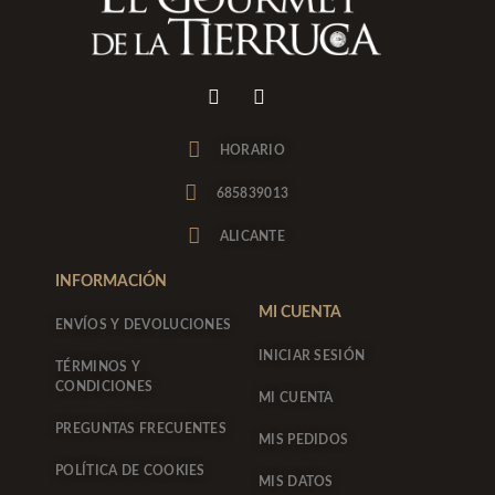
I
F
n
a
s
c
t
e
HORARIO
a
b
g
o
685839013
r
o
a
k
ALICANTE
m
-
f
INFORMACIÓN
MI CUENTA
ENVÍOS Y DEVOLUCIONES
INICIAR SESIÓN
TÉRMINOS Y
CONDICIONES
MI CUENTA
PREGUNTAS FRECUENTES
MIS PEDIDOS
POLÍTICA DE COOKIES
MIS DATOS