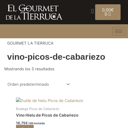
Ir
Carrito
al
0,00
€
0
contenido
GOURMET LA TIERRUCA
vino-picos-de-cabariezo
Mostrando los 3 resultados
Bodega Picos de Cabariezo
Vino Hielu de Picos de Cabariezo
16,75
€
IVA Incluido