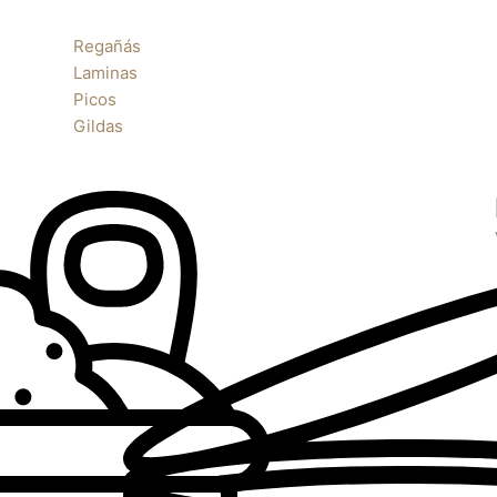
Regañás
Laminas
Picos
Gildas