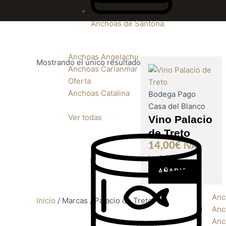
Anchoas de Santoña
Anchoas Angelachu
Mostrando el único resultado
Anchoas Carlanmar
Oferta
Anchoas Catalina
Bodega Pago
Casa del Blanco
Ver todas
Vino Palacio
de Treto
14,00
€
IVA
Incluido
AÑADIR
Anc
Inicio
/ Marcas / Palacio de Treto
Anc
Anc