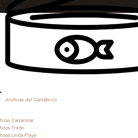
Anchoas del Cantábrico
hoas Carlanmar
hoas Fredo
hoas Linda Playa