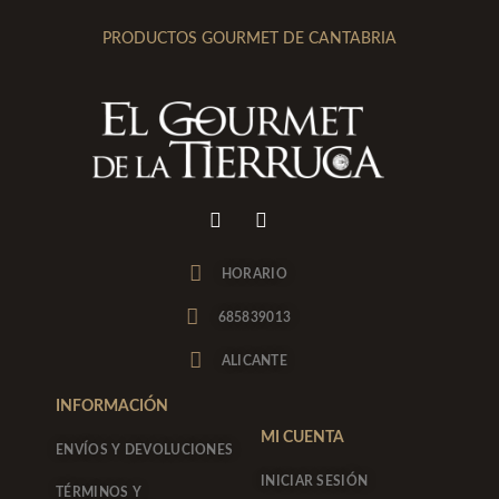
PRODUCTOS GOURMET DE CANTABRIA
I
F
n
a
s
c
t
e
HORARIO
a
b
g
o
685839013
r
o
a
k
ALICANTE
m
-
f
INFORMACIÓN
MI CUENTA
ENVÍOS Y DEVOLUCIONES
INICIAR SESIÓN
TÉRMINOS Y