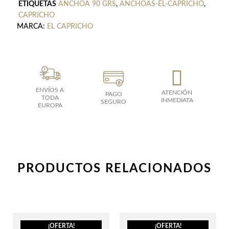
cantidad
ETIQUETAS
ANCHOA 90 GRS
,
ANCHOAS-EL-CAPRICHO
,
CAPRICHO
MARCA:
EL CAPRICHO
ENVÍOS A
ATENCIÓN
PAGO
TODA
INMEDIATA
SEGURO
EUROPA
PRODUCTOS RELACIONADOS
El
El
El
El
¡OFERTA!
¡OFERTA!