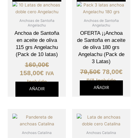
precio
precio
precio
prec
original
actual
original
actu
era:
es:
era:
es:
Anchoas de Santoña
Anchoas de Santoña
Angelachu
Angelachu
160,00€.
158,00€.
79,50€.
78,00
Anchoa de Santoña
OFERTA ¡¡Anchoa
en aceite de oliva
de Santoña en aceite
115 grs Angelachu
de oliva 180 grs
(Pack de 10 latas)
Angelachu (Pack de
3 Latas)
160,00
€
79,50
€
78,00
€
158,00
€
IVA
IVA Incluido
Incluido
AÑADIR
AÑADIR
Anchoas Catalina
Anchoas Catalina