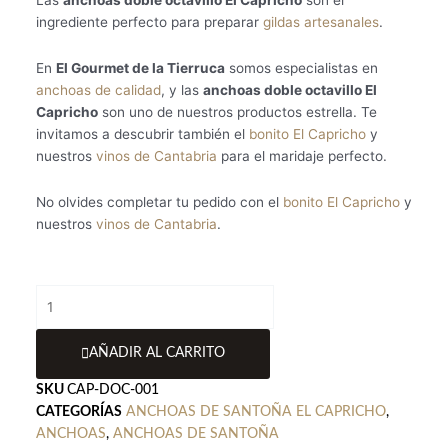
ingrediente perfecto para preparar
gildas artesanales
.
En
El Gourmet de la Tierruca
somos especialistas en
anchoas de calidad
, y las
anchoas doble octavillo El
Capricho
son uno de nuestros productos estrella. Te
invitamos a descubrir también el
bonito El Capricho
y
nuestros
vinos de Cantabria
para el maridaje perfecto.
No olvides completar tu pedido con el
bonito El Capricho
y
nuestros
vinos de Cantabria
.
Anchoas
de
Santoña
AÑADIR AL CARRITO
Doble
Octavillo
SKU
CAP-DOC-001
El
CATEGORÍAS
ANCHOAS DE SANTOÑA EL CAPRICHO
,
Capricho
ANCHOAS
,
ANCHOAS DE SANTOÑA