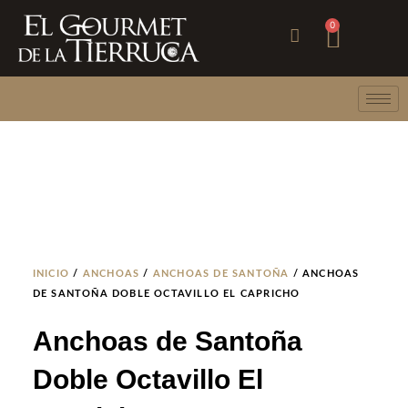
Ir
Carri
0
al
contenido
INICIO
/
ANCHOAS
/
ANCHOAS DE SANTOÑA
/ ANCHOAS
DE SANTOÑA DOBLE OCTAVILLO EL CAPRICHO
Anchoas de Santoña
Doble Octavillo El