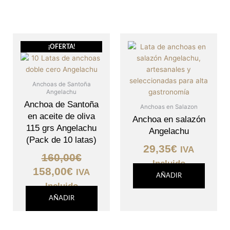
El
El
¡OFERTA!
precio
precio
original
actual
era:
es:
Anchoas de Santoña
Angelachu
160,00€.
158,00€.
Anchoa de Santoña
Anchoas en Salazon
en aceite de oliva
Anchoa en salazón
115 grs Angelachu
Angelachu
(Pack de 10 latas)
29,35
€
IVA
160,00
€
Incluido
158,00
€
IVA
AÑADIR
Incluido
AÑADIR