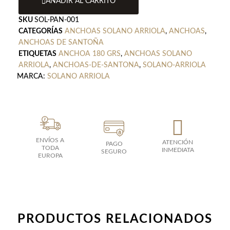
AÑADIR AL CARRITO
Solano
Arriola
SKU
SOL-PAN-001
cantidad
CATEGORÍAS
ANCHOAS SOLANO ARRIOLA
,
ANCHOAS
,
ANCHOAS DE SANTOÑA
ETIQUETAS
ANCHOA 180 GRS
,
ANCHOAS SOLANO
ARRIOLA
,
ANCHOAS-DE-SANTONA
,
SOLANO-ARRIOLA
MARCA:
SOLANO ARRIOLA
ENVÍOS A
ATENCIÓN
PAGO
TODA
INMEDIATA
SEGURO
EUROPA
PRODUCTOS RELACIONADOS