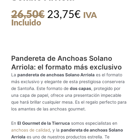
El
El
26,50
€
23,75
€
IVA
precio
precio
Incluido
original
actual
era:
es:
26,50€.
23,75€.
Pandereta de Anchoas Solano
Arriola: el formato más exclusivo
La
pandereta de anchoas Solano Arriola
es el formato
más exclusivo y elegante de esta prestigiosa conservera
de Santoña. Este formato de
dos capas
, protegido por
una capa de papel, ofrece una presentación impecable
que hará brillar cualquier mesa. Es el regalo perfecto para
los amantes de las anchoas gourmet.
En
El Gourmet de la Tierruca
somos especialistas en
anchoas de calidad
, y la
pandereta de anchoas Solano
Arriola
es uno de nuestros productos estrella. Te