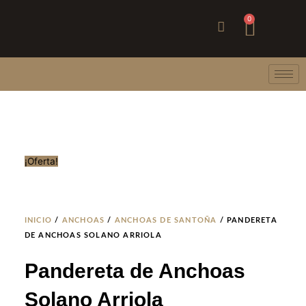
Ir
Carri
0
al
contenido
¡Oferta!
INICIO
/
ANCHOAS
/
ANCHOAS DE SANTOÑA
/ PANDERETA
DE ANCHOAS SOLANO ARRIOLA
Pandereta de Anchoas
Solano Arriola