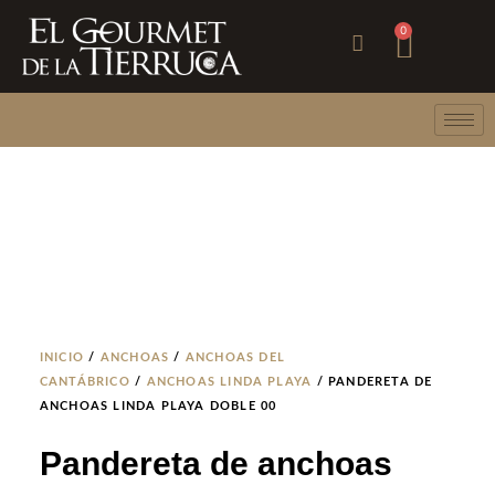
Ir
Carri
0
al
contenido
INICIO
/
ANCHOAS
/
ANCHOAS DEL
CANTÁBRICO
/
ANCHOAS LINDA PLAYA
/ PANDERETA DE
ANCHOAS LINDA PLAYA DOBLE 00
Pandereta de anchoas