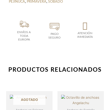
PEJINUCA
,
PRIMAVERA
,
SOBADO
ENVÍOS A
ATENCIÓN
PAGO
TODA
INMEDIATA
SEGURO
EUROPA
PRODUCTOS RELACIONADOS
AGOTADO
Anchoas en Salazon
Anchoas de Santoña