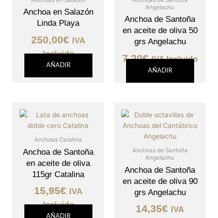
Angelachu
Anchoa en Salazón
Anchoa de Santoña
Linda Playa
en aceite de oliva 50
250,00
€
IVA
grs Angelachu
Incluido
7,20
€
IVA Incluido
AÑADIR
AÑADIR
Anchoas Catalina
Anchoas de Santoña
Anchoa de Santoña
Angelachu
en aceite de oliva
Anchoa de Santoña
115gr Catalina
en aceite de oliva 90
15,95
€
IVA
grs Angelachu
Incluido
14,35
€
IVA
AÑADIR