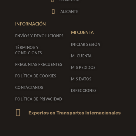
r
o
a
k
ALICANTE
m
-
f
INFORMACIÓN
MI CUENTA
ENVÍOS Y DEVOLUCIONES
INICIAR SESIÓN
TÉRMINOS Y
CONDICIONES
MI CUENTA
PREGUNTAS FRECUENTES
MIS PEDIDOS
POLÍTICA DE COOKIES
MIS DATOS
CONTÁCTANOS
DIRECCIONES
POLÍTICA DE PRIVACIDAD
Expertos en Transportes Internacionales