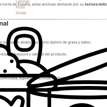
Laminas
ta norte de España, estas anchoas destacan por su
textura deli
Picos
Gildas
nal
el boquerón alcanza su punto óptimo de grasa y sabor.
izar la frescura y calidad del producto.
ontrolada, siguiendo técnicas tradicionales.
umami
y la complejidad de sabores.