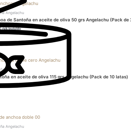
actual
es:
ña Angelachu
€.
132,00€.
a de Santoña en aceite de oliva 50 grs Angelachu (Pack de 
€
IVA Incluido
El
precio
actual
es:
ña Angelachu
€.
158,00€.
oña en aceite de oliva 115 grs Angelachu (Pack de 10 latas)
€
IVA Incluido
l
recio
ctual
s:
ña Angelachu
6,00€.