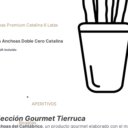
l
recio
ctual
s:
3,00€.
s Anchoas Doble Cero Catalina
VA Incluido
APERITIVOS
lección Gourmet Tierruca
Regañás
hoas del Cantábrico
, un producto gourmet elaborado con el má