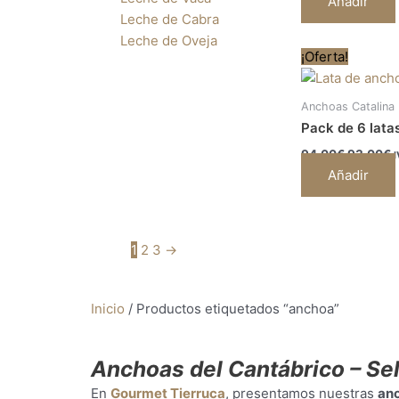
Añadir
Leche de Cabra
Leche de Oveja
El
E
¡Oferta!
precio
p
original
a
era:
e
Anchoas Catalina
94,00€.
9
Pack de 6 lata
94,00
€
93,00
€
I
Añadir
1
2
3
→
Inicio
/ Productos etiquetados “anchoa”
Anchoas del Cantábrico – Se
En
Gourmet Tierruca
, presentamos nuestras
anc