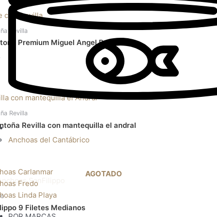
a Revilla
toña Premium Miguel Angel Revilla
o
a Revilla
toña Revilla con mantequilla el andral
Anchoas del Cantábrico
o
hoas Carlanmar
AGOTADO
hoas Fredo
hoas Linda Playa
po
ippo 9 Filetes Medianos
POR MARCAS