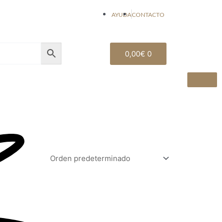
AYUDA
CONTACTO
Carrito
0,00
€
0
as
um
RTAS