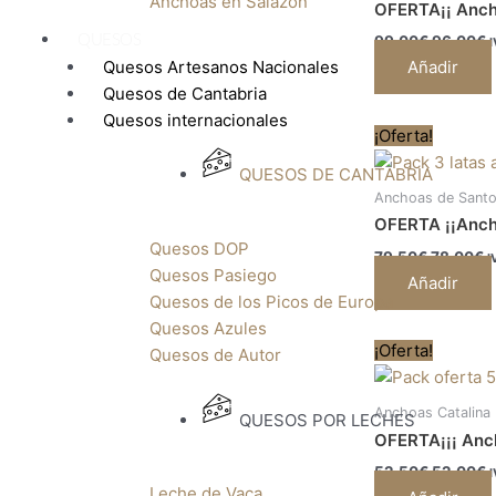
Anchoas en Salazón
OFERTA¡¡ Ancho
99,00
€
96,00
€
QUESOS
I
Añadir
Quesos Artesanos Nacionales
Quesos de Cantabria
Quesos internacionales
El
El
¡Oferta!
precio
p
original
a
QUESOS DE CANTABRIA
era:
e
Anchoas de Santo
79,50€.
7
OFERTA ¡¡Ancho
Quesos DOP
79,50
€
78,00
€
I
Quesos Pasiego
Añadir
Quesos de los Picos de Europa
Quesos Azules
El
E
¡Oferta!
Quesos de Autor
precio
p
original
a
era:
e
Anchoas Catalina
QUESOS POR LECHES
52,50€.
5
OFERTA¡¡¡ Anch
52,50
€
52,00
€
I
Leche de Vaca