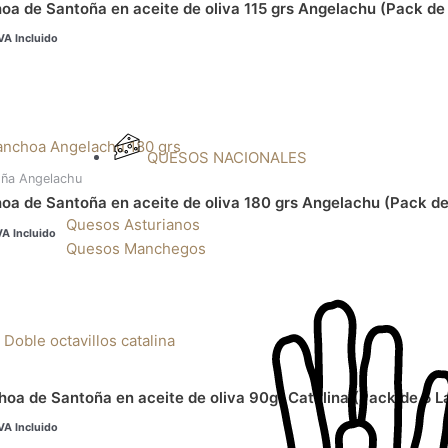
a de Santoña en aceite de oliva 115 grs Angelachu (Pack de 
VA Incluido
recio
ctual
QUESOS NACIONALES
s:
ña Angelachu
8,00€.
a de Santoña en aceite de oliva 180 grs Angelachu (Pack de
Quesos Asturianos
VA Incluido
Quesos Manchegos
l
recio
ctual
s:
2,00€.
oa de Santoña en aceite de oliva 90gr Catalina (Pack de 5 L
VA Incluido