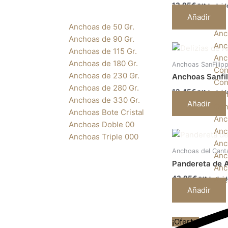
13,95
€
IVA Incluid
Añadir
Anchoas de 50 Gr.
Anc
Anchoas de 90 Gr.
Anc
Anchoas de 115 Gr.
Anc
Anchoas de 180 Gr.
Anchoas SanFilip
Con
Anchoas de 230 Gr.
Anchoas Sanfil
Con
Anchoas de 280 Gr.
12,45
€
IVA Incluid
Con
Anchoas de 330 Gr.
Añadir
Con
Anchoas Bote Cristal
Anc
Anchoas Doble 00
Anc
Anchoas Triple 000
Anc
Anchoas del Cant
Anc
Pandereta de 
Anc
43,95
€
Anc
IVA Inclui
Añadir
El
¡Oferta!
precio