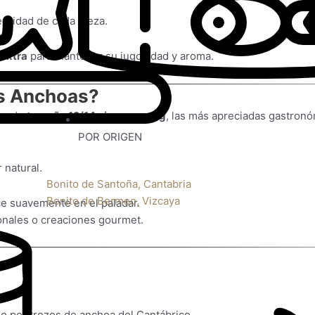
egridad de cada pieza.
 extra
para mantener su jugosidad y aroma.
as Anchoas?
oas de
tamaño 12/14 piezas por kg
, las más apreciadas gastron
POR ORIGEN
 natural.
Bonito de Santoña, Cantabria
Bonito de Bermeo, Vizcaya
ce suavemente en el paladar.
cionales o creaciones gourmet.
llo por trozos de anchoa del Cantábrico.