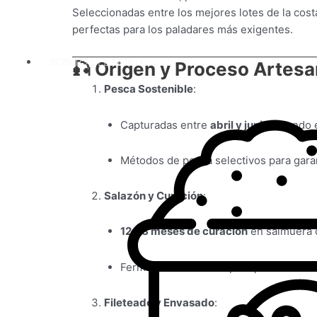
Seleccionadas entre los mejores lotes de la cos
perfectas para los paladares más exigentes.
BONITO DEL NORTE
🎣
Origen y Proceso Artesa
Pesca Sostenible
:
Capturadas entre
abril y junio
, cuando 
Métodos de pesca selectivos para garant
Salazón y Curación
:
12-18 meses de curación
en salmuera c
Fermentación natural para potenciar el
Fileteado y Envasado
: