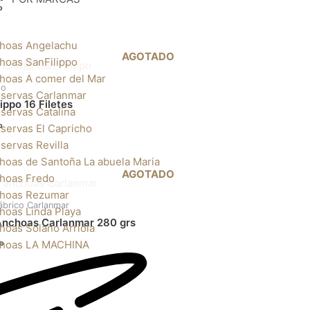
o
hoas Angelachu
AGOTADO
hoas SanFilippo
hoas A comer del Mar
po
servas Carlanmar
ippo 16 Filetes
servas Catalina
o
servas El Capricho
servas Revilla
hoas de Santoña La abuela Maria
AGOTADO
hoas Fredo
hoas Rezumar
ábrico Carlanmar
hoas Linda Playa
Anchoas Carlanmar 280 grs
hoas Solano Arriola
hoas LA MACHINA
do
El
precio