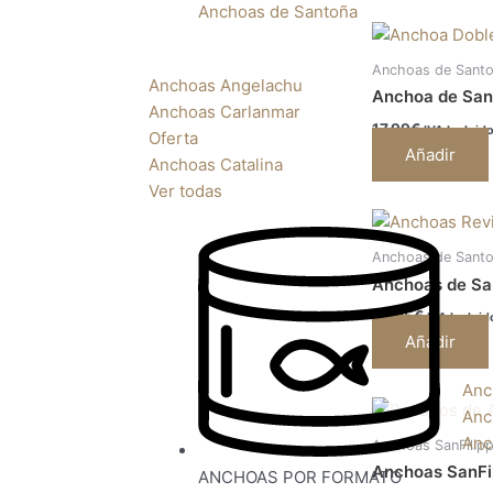
Anchoas de Santoña
Anchoas de Santoñ
Anchoas Angelachu
Anchoa de San
Anchoas Carlanmar
17,99
€
IVA Incluid
Oferta
Añadir
Anchoas Catalina
Ver todas
Anchoas de Santoñ
Anchoas de San
16,95
€
IVA Incluid
Añadir
Anc
Anc
Anc
Anchoas SanFilip
Anchoas SanFil
ANCHOAS POR FORMATO