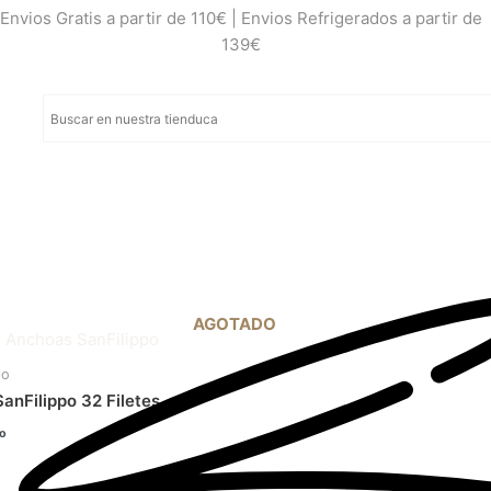
Envios Gratis a partir de 110€ | Envios Refrigerados a partir de
139€
Ancho
AGOTADO
premi
po
anFilippo 32 Filetes
VER OFE
do