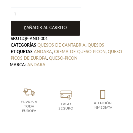
Crema
de
Queso
AÑADIR AL CARRITO
Picón
Andara
SKU
CQP-AND-001
cantidad
CATEGORÍAS
QUESOS DE CANTABRIA
,
QUESOS
ETIQUETAS
ANDARA
,
CREMA-DE-QUESO-PICON
,
QUESO
PICOS DE EUROPA
,
QUESO-PICON
MARCA:
ANDARA
ENVÍOS A
ATENCIÓN
PAGO
TODA
INMEDIATA
SEGURO
EUROPA