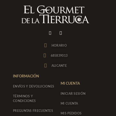
I
F
n
a
s
c
t
e
HORARIO
a
b
g
o
685839013
r
o
a
k
ALICANTE
m
-
f
INFORMACIÓN
MI CUENTA
ENVÍOS Y DEVOLUCIONES
INICIAR SESIÓN
TÉRMINOS Y
CONDICIONES
MI CUENTA
PREGUNTAS FRECUENTES
MIS PEDIDOS