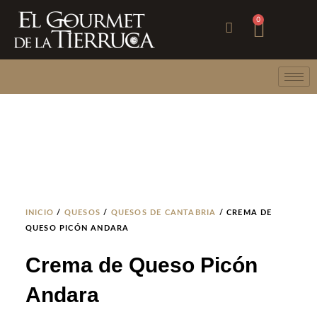
Ir
Carri
0
al
contenido
INICIO
/
QUESOS
/
QUESOS DE CANTABRIA
/ CREMA DE
QUESO PICÓN ANDARA
Crema de Queso Picón
Andara