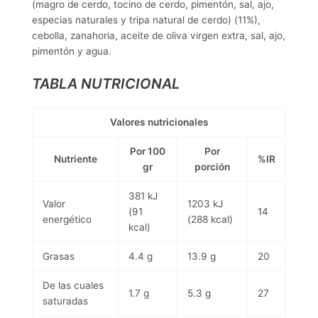
(magro de cerdo, tocino de cerdo, pimentón, sal, ajo,
especias naturales y tripa natural de cerdo) (11%),
cebolla, zanahoria, aceite de oliva virgen extra, sal, ajo,
pimentón y agua.
TABLA NUTRICIONAL
Valores nutricionales
Por 100
Por
Nutriente
%IR
gr
porción
381 kJ
Valor
1203 kJ
(91
14
energético
(288 kcal)
kcal)
Grasas
4.4 g
13.9 g
20
De las cuales
1.7 g
5.3 g
27
saturadas