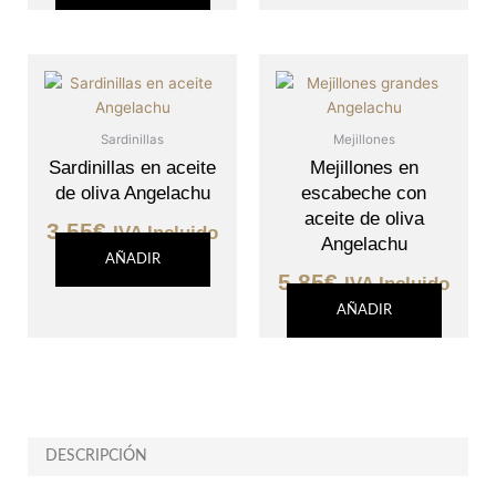
Sardinillas
Mejillones
Sardinillas en aceite
Mejillones en
de oliva Angelachu
escabeche con
aceite de oliva
3,55
€
IVA Incluido
Angelachu
AÑADIR
5,85
€
IVA Incluido
AÑADIR
DESCRIPCIÓN