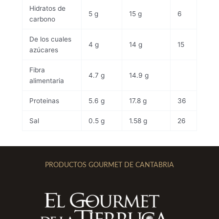
Hidratos de
5 g
15 g
6
carbono
De los cuales
4 g
14 g
15
azúcares
Fibra
4.7 g
14.9 g
alimentaria
Proteinas
5.6 g
17.8 g
36
Sal
0.5 g
1.58 g
26
PRODUCTOS GOURMET DE CANTABRIA