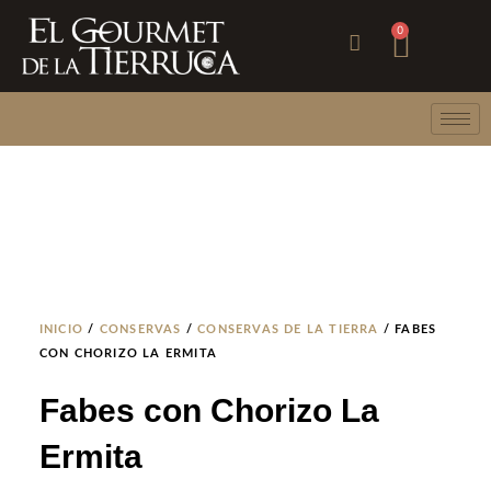
Ir
Carri
0
al
contenido
INICIO
/
CONSERVAS
/
CONSERVAS DE LA TIERRA
/ FABES
CON CHORIZO LA ERMITA
Fabes con Chorizo La
Ermita