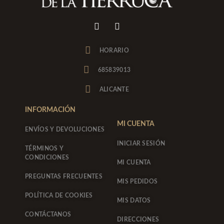
I
F
n
a
s
c
t
e
HORARIO
a
b
g
o
685839013
r
o
a
k
ALICANTE
m
-
f
INFORMACIÓN
MI CUENTA
ENVÍOS Y DEVOLUCIONES
INICIAR SESIÓN
TÉRMINOS Y
CONDICIONES
MI CUENTA
PREGUNTAS FRECUENTES
MIS PEDIDOS
POLÍTICA DE COOKIES
MIS DATOS
CONTÁCTANOS
DIRECCIONES