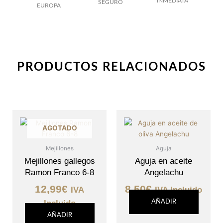
INMEDIATA
SEGURO
EUROPA
PRODUCTOS RELACIONADOS
AGOTADO
Mejillones
Aguja
Mejillones gallegos
Aguja en aceite
Ramon Franco 6-8
Angelachu
12,99
€
8,50
€
IVA
IVA Incluido
Incluido
AÑADIR
AÑADIR