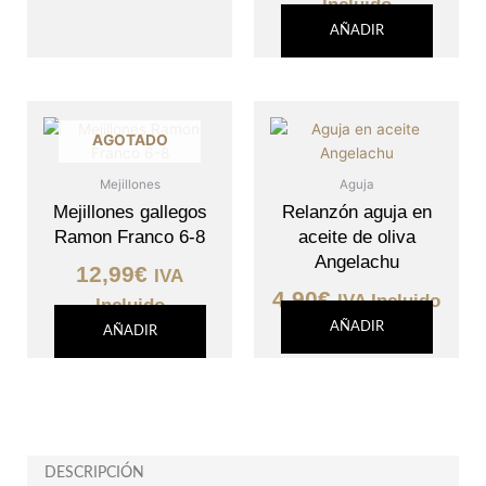
Incluido
AÑADIR
AGOTADO
Mejillones
Aguja
Mejillones gallegos
Relanzón aguja en
Ramon Franco 6-8
aceite de oliva
Angelachu
12,99
€
IVA
4,90
€
IVA Incluido
Incluido
AÑADIR
AÑADIR
DESCRIPCIÓN