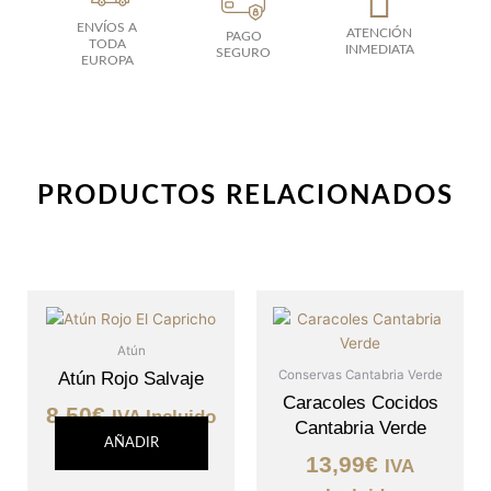
ENVÍOS A
ATENCIÓN
PAGO
TODA
INMEDIATA
SEGURO
EUROPA
PRODUCTOS RELACIONADOS
Atún
Conservas Cantabria Verde
Atún Rojo Salvaje
Caracoles Cocidos
8,50
€
IVA Incluido
Cantabria Verde
AÑADIR
13,99
€
IVA