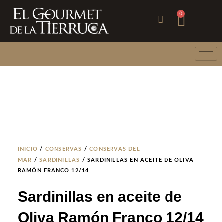
Ir
Carri
0
al
contenido
INICIO
/
CONSERVAS
/
CONSERVAS DEL
MAR
/
SARDINILLAS
/ SARDINILLAS EN ACEITE DE OLIVA
RAMÓN FRANCO 12/14
Sardinillas en aceite de
Oliva Ramón Franco 12/14