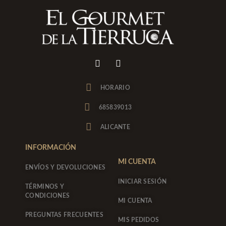
I
F
n
a
s
c
t
e
HORARIO
a
b
g
o
685839013
r
o
a
k
ALICANTE
m
-
f
INFORMACIÓN
MI CUENTA
ENVÍOS Y DEVOLUCIONES
INICIAR SESIÓN
TÉRMINOS Y
CONDICIONES
MI CUENTA
PREGUNTAS FRECUENTES
MIS PEDIDOS