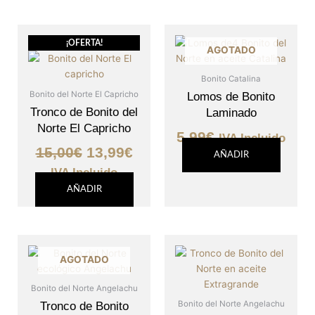
El
El
¡OFERTA!
AGOTADO
precio
precio
original
actual
Bonito Catalina
era:
es:
Bonito del Norte El Capricho
Lomos de Bonito
15,00€.
13,99€.
Tronco de Bonito del
Laminado
Norte El Capricho
5,99
€
IVA Incluido
15,00
€
13,99
€
AÑADIR
IVA Incluido
AÑADIR
AGOTADO
Bonito del Norte Angelachu
Bonito del Norte Angelachu
Tronco de Bonito