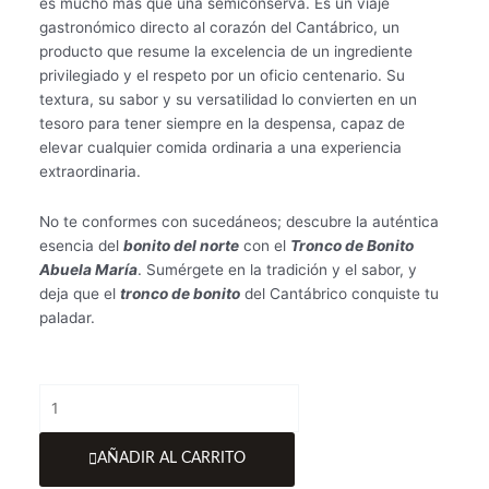
es mucho más que una semiconserva. Es un viaje
gastronómico directo al corazón del Cantábrico, un
producto que resume la excelencia de un ingrediente
privilegiado y el respeto por un oficio centenario. Su
textura, su sabor y su versatilidad lo convierten en un
tesoro para tener siempre en la despensa, capaz de
elevar cualquier comida ordinaria a una experiencia
extraordinaria.
No te conformes con sucedáneos; descubre la auténtica
esencia del
bonito del norte
con el
Tronco de Bonito
Abuela María
. Sumérgete en la tradición y el sabor, y
deja que el
tronco de bonito
del Cantábrico conquiste tu
paladar.
Tronco
de
Bonito
AÑADIR AL CARRITO
del