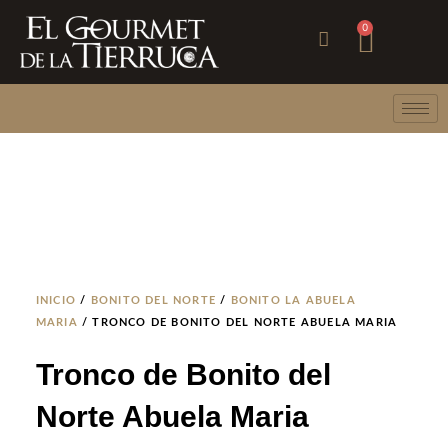
Ir
Carri
0
al
contenido
INICIO
/
BONITO DEL NORTE
/
BONITO LA ABUELA
MARIA
/ TRONCO DE BONITO DEL NORTE ABUELA MARIA
Tronco de Bonito del
Norte Abuela Maria