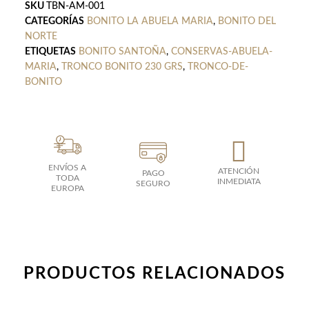
Norte
SKU
TBN-AM-001
Abuela
CATEGORÍAS
BONITO LA ABUELA MARIA
,
BONITO DEL
Maria
NORTE
cantidad
ETIQUETAS
BONITO SANTOÑA
,
CONSERVAS-ABUELA-
MARIA
,
TRONCO BONITO 230 GRS
,
TRONCO-DE-
BONITO
ENVÍOS A
ATENCIÓN
PAGO
TODA
INMEDIATA
SEGURO
EUROPA
PRODUCTOS RELACIONADOS