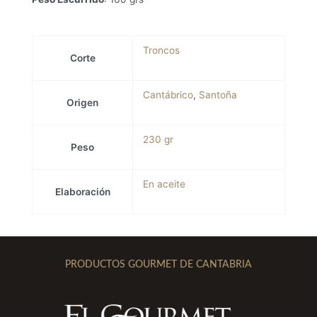
Troncos
Corte
Cantábrico
,
Santoña
Origen
230 gr
Peso
En aceite
Elaboración
PRODUCTOS GOURMET DE CANTABRIA