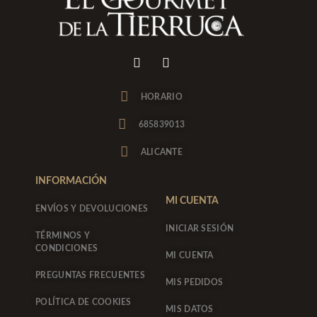
I
F
n
a
s
c
t
e
HORARIO
a
b
g
o
685839013
r
o
a
k
ALICANTE
m
-
f
INFORMACIÓN
MI CUENTA
ENVÍOS Y DEVOLUCIONES
INICIAR SESIÓN
TÉRMINOS Y
CONDICIONES
MI CUENTA
PREGUNTAS FRECUENTES
MIS PEDIDOS
POLÍTICA DE COOKIES
MIS DATOS