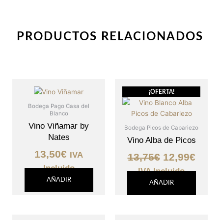
PRODUCTOS RELACIONADOS
El
El
¡OFERTA!
precio
prec
Bodega Pago Casa del
original
actu
Blanco
era:
es:
Vino Viñamar by
Bodega Picos de Cabariezo
Nates
13,75€.
12,99
Vino Alba de Picos
13,50
€
IVA
13,75
€
12,99
€
Incluido
IVA Incluido
AÑADIR
AÑADIR