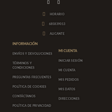
n
a
s
c
t
e
HORARIO
a
b
g
o
685839013
r
o
a
k
ALICANTE
m
-
f
INFORMACIÓN
MI CUENTA
ENVÍOS Y DEVOLUCIONES
INICIAR SESIÓN
TÉRMINOS Y
CONDICIONES
MI CUENTA
PREGUNTAS FRECUENTES
MIS PEDIDOS
POLÍTICA DE COOKIES
MIS DATOS
CONTÁCTANOS
DIRECCIONES
POLÍTICA DE PRIVACIDAD