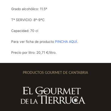
Grado alcohólico: 11.5º
Tª SERVICIO: 8º-9ºC
Capacidad: 70 cl
Para ver ficha de producto
PINCHA AQUÍ
.
Precio por litro: 20,71 €/litro.
PRODUCTOS GOURMET DE CANTABRIA
I
F