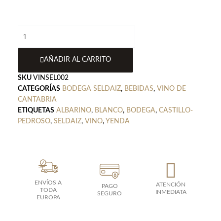
Vino
Yenda
Spicata
AÑADIR AL CARRITO
cantidad
SKU
VINSEL002
CATEGORÍAS
BODEGA SELDAIZ
,
BEBIDAS
,
VINO DE
CANTABRIA
ETIQUETAS
ALBARINO
,
BLANCO
,
BODEGA
,
CASTILLO-
PEDROSO
,
SELDAIZ
,
VINO
,
YENDA
ENVÍOS A
ATENCIÓN
PAGO
TODA
INMEDIATA
SEGURO
EUROPA