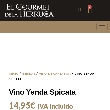
Ir
Carri
0
al
contenido
INICIO
/
BEBIDAS
/
VINO DE CANTABRIA
/ VINO YENDA
SPICATA
Vino Yenda Spicata
14,95
€
IVA Incluido