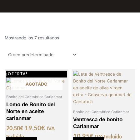
Mostrando los 7 resultados
El
El
¡OFERTA!
precio
precio
AGOTADO
original
actual
era:
es:
Bonito del Cantábrico Carlanmar
Lomo de Bonito del
20,50€.
19,50€.
Norte en aceite
Bonito del Cantábrico Carlanmar
carlanmar
Ventresca de bonito
Carlanmar
19,50
€
20,50
€
IVA
10,95
€
Incluido
IVA Incluido