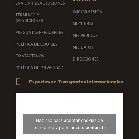
MI CUENTA
ENVÍOS Y DEVOLUCIONES
g
o
INICIAR SESIÓN
TÉRMINOS Y
CONDICIONES
r
o
MI CUENTA
PREGUNTAS FRECUENTES
MIS PEDIDOS
a
k
POLÍTICA DE COOKIES
MIS DATOS
m
-
CONTÁCTANOS
DIRECCIONES
f
POLÍTICA DE PRIVACIDAD
Expertos en Transportes Internacionales
Haz clic para aceptar cookies de
marketing y permitir este contenido