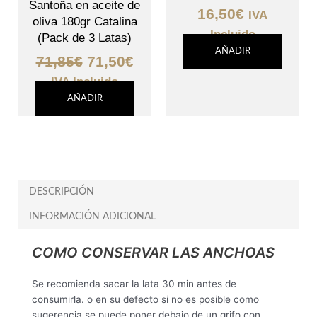
Santoña en aceite de
16,50
€
IVA
oliva 180gr Catalina
Incluido
(Pack de 3 Latas)
AÑADIR
71,85
€
71,50
€
IVA Incluido
AÑADIR
DESCRIPCIÓN
INFORMACIÓN ADICIONAL
COMO CONSERVAR LAS ANCHOAS
Se recomienda sacar la lata 30 min antes de
consumirla. o en su defecto si no es posible como
sugerencia se puede poner debajo de un grifo con