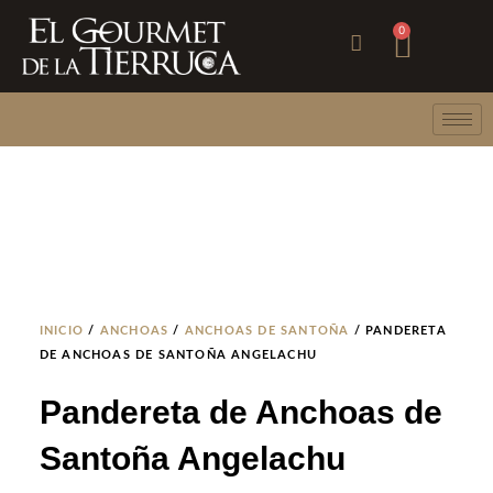
Ir
Carri
0
al
contenido
INICIO
/
ANCHOAS
/
ANCHOAS DE SANTOÑA
/ PANDERETA
DE ANCHOAS DE SANTOÑA ANGELACHU
Pandereta de Anchoas de
Santoña Angelachu