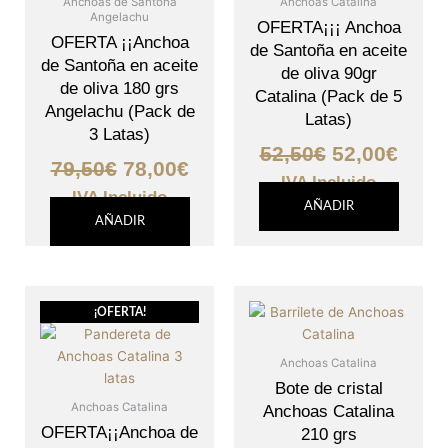
Anchoas de Santoña
Anchoas Catalina
Angelachu
79,50€.
78,00€.
52,50€.
52,00
OFERTA¡¡¡ Anchoa
OFERTA ¡¡Anchoa
de Santoña en aceite
de Santoña en aceite
de oliva 90gr
de oliva 180 grs
Catalina (Pack de 5
Angelachu (Pack de
Latas)
3 Latas)
52,50
€
52,00
€
79,50
€
78,00
€
IVA Incluido
IVA Incluido
AÑADIR
AÑADIR
El
El
¡OFERTA!
precio
precio
original
actual
Anchoas Catalina
era:
es:
Bote de cristal
71,85€.
71,50€.
Anchoas Catalina
Anchoas Catalina
OFERTA¡¡Anchoa de
210 grs