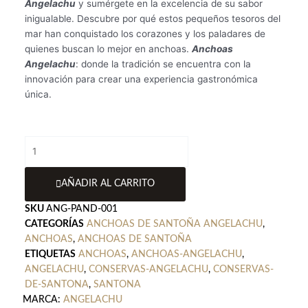
Angelachu
y sumérgete en la excelencia de su sabor
inigualable. Descubre por qué estos pequeños tesoros del
mar han conquistado los corazones y los paladares de
quienes buscan lo mejor en anchoas.
Anchoas
Angelachu
: donde la tradición se encuentra con la
innovación para crear una experiencia gastronómica
única.
Pandereta
de
Anchoas
AÑADIR AL CARRITO
de
Santoña
SKU
ANG-PAND-001
Angelachu
CATEGORÍAS
ANCHOAS DE SANTOÑA ANGELACHU
,
cantidad
ANCHOAS
,
ANCHOAS DE SANTOÑA
ETIQUETAS
ANCHOAS
,
ANCHOAS-ANGELACHU
,
ANGELACHU
,
CONSERVAS-ANGELACHU
,
CONSERVAS-
DE-SANTONA
,
SANTONA
MARCA:
ANGELACHU