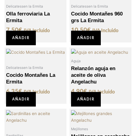
Delicatessen la Ermita
Delicatessen la Ermita
Olla ferroviaria La
Cocido Montañes 960
Ermita
grs La Ermita
7,50
€
10,50
€
IVA Incluido
IVA Incluido
AÑADIR
AÑADIR
Aguja
Relanzón aguja en
Delicatessen la Ermita
Cocido Montañes La
aceite de oliva
Ermita
Angelachu
6,35
€
4,90
€
IVA Incluido
IVA Incluido
AÑADIR
AÑADIR
Mejillones
Sardinillas