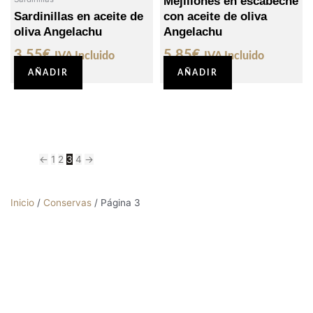
Mejillones en escabeche
Sardinillas en aceite de
con aceite de oliva
oliva Angelachu
Angelachu
3,55
€
5,85
€
IVA Incluido
IVA Incluido
AÑADIR
AÑADIR
←
1
2
3
4
→
Inicio
/
Conservas
/ Página 3