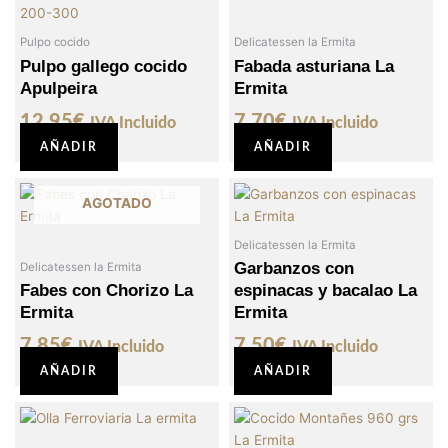
Pulpo cocido
Delicatessen la Ermita
Pulpo gallego cocido
Fabada asturiana La
Apulpeira
Ermita
12,95
€
7,70
€
IVA Incluido
IVA Incluido
AÑADIR
AÑADIR
AGOTADO
Delicatessen la Ermita
Garbanzos con
Delicatessen la Ermita
Fabes con Chorizo La
espinacas y bacalao La
Ermita
Ermita
7,85
€
7,50
€
IVA Incluido
IVA Incluido
AÑADIR
AÑADIR